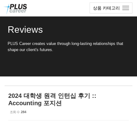
Sketchbook5, 스케치북5
Sketchbook5, 스케치북5
본
메
상품 카테고리
문
뉴
바
토
로
글
Reviews
가
하
기
기
PLUS Career creates value through long-lasting relationships that
shape our client's futures.
2024 대학생 원격 인턴십 후기 ::
Accounting 포지션
조회 수
284