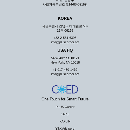
대표: 남광우
사업자등록번호 [214-88-59199]
KOREA
서울특별시 강남구 테헤란로 507
12층 06168
+82-2-561-6306
info@pluscareer.net
USA HQ
54 W 40th St. #1121
New York, NY 10018
+1-917-460-1419
info@pluscareer.net
One Touch for Smart Future
PLUS Career
KAPLI
KAFLIN
Y&K Advisory