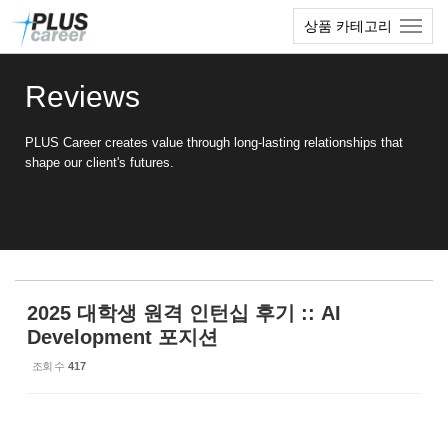
Sketchbook5, 스케치북5
Sketchbook5, 스케치북5
본
메
상품 카테고리
문
뉴
바
토
로
글
Reviews
가
하
기
기
PLUS Career creates value through long-lasting relationships that
shape our client's futures.
2025 대학생 원격 인턴십 후기 :: AI
Development 포지션
조회 수
417