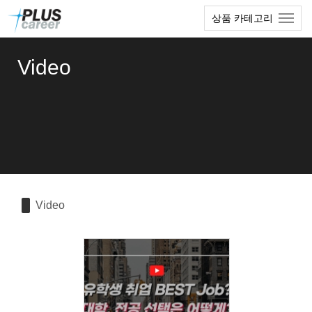
Sketchbook5, 스케치북5
Sketchbook5, 스케치북5
본
메
상품 카테고리
문
뉴
바
토
로
글
Video
가
하
기
기
Video
151