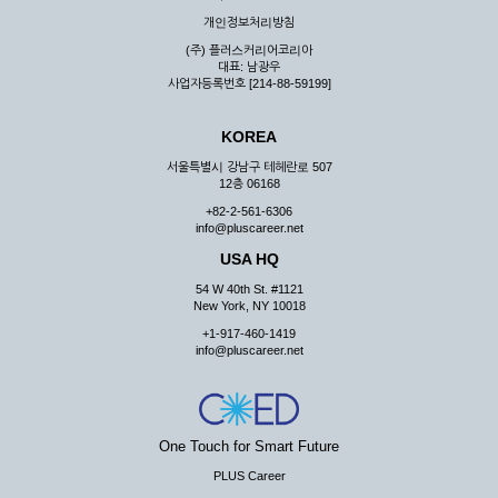
우 그 처리를 위해 노력해야 합니다.
개인정보처리방침
제7조 (회원의 의무)
(주) 플러스커리어코리아
대표: 남광우
① 회원은 ID와 비밀 번호에 관한 모든 관리의 책임이 있으며
사업자등록번호 [214-88-59199]
자신의 ID가 부정하게 사용된 경우, 이용자는 반드시 회사에 그
사실을 통보해야 합니다.
KOREA
② 회원은 이용신청서의 기재내용 중 변경된 내용이 있는 경우
서비스를 통하여 그 내용을 회사에 통지하여야 합니다.
서울특별시 강남구 테헤란로 507
12층 06168
③ 다른 회원의 ID와 비밀번호를 부당하게 사용하는 행위를
하지 않아야 합니다.
+82-2-561-6306
info@pluscareer.net
④ 회원은 회사의 서비스에서 타 사이트의 홍보행위를 하지 않
아야 하며 공공질서나 미풍약속에 위배되는 내용 혹은 저작권을
USA HQ
포함한 지적 재산권을 침해 할 수 있는 행동을 하지 않아야 합니
54 W 40th St. #1121
다.
New York, NY 10018
⑤ 회원은 회사의 사전 승낙 없이 서비스를 이용하여 어떠한 영
+1-917-460-1419
리 행위도 할 수 없습니다.
info@pluscareer.net
⑥ 회원은 관계법령, 약관의 규정, 이용안내 및 주의사항 등 회
사가 통지하는 사항을 준수하여야 하며, 기타 회사의 업무에 방
해되는 행위를 하여서는 아니 됩니다.
제8조 (회원의 관리)
One Touch for Smart Future
PLUS Career
① 회원은 언제든 이 약관에 대한 동의를 철회할 수 있습니다.