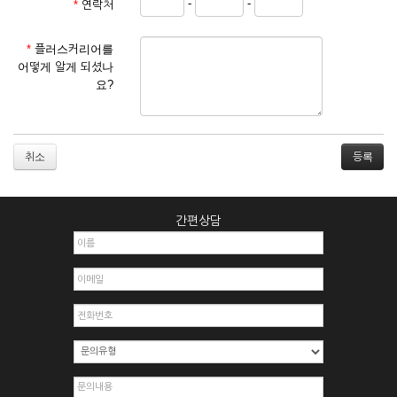
-
-
*
연락처
① 서비스 이용계약은 서비스 이용 희망자가 본 약관에 동의한
후 신청자의 실질 정보를 입력하여 회사에 신청하고 회사가 이
를 심사, 승낙함으로써 성립하며, 회사는 신청자의 실명 확인 절
*
플러스커리어를
차를 밟을 수 있습니다.
어떻게 알게 되셨나
② 회원가입시 입력한 ID는 변경할 수 없으며, 회원 1인당 한 개
요?
의 ID가 발급됩니다. 부득이한 경우로 인해 변경하고자 하는 경
우에는 해당 아이디를 해지하고 재가입해야 합니다.
③ 회사는 아래의 각 호에 해당하는 이용자에 대하여는 가입을
거절하거나 취소할 수 있으며, 실명으로 등록하지 않은 자의 일
취소
체의 권리를 제한할 수 있습니다.
1. 타인의 성명, 주민등록번호를 이용하여 신청할 경우
2. 개인정보를 허위로 기재하여 신청할 경우
간편상담
3. 경쟁 관게에 있는 이용자가 신청할 경우
4. 타인의 서비스 이용을 방해하거나, 정보를 도용한 경우
5. 기타 회사가 정한 이용신청서에 기재사항이 미비 된 경우
6. 이용자가 영업활동 또는 부정한 용도로 본 서비스를 이용할
경우
7. 회사의 정보를 사전 승낙 없이 전재, 변조, 복사하여 이용하
는 경우
8. 기타 회사가 정한 제반 사항을 위반하며 신청하는 경우
제5조 (서비스의 이용 및 중지)