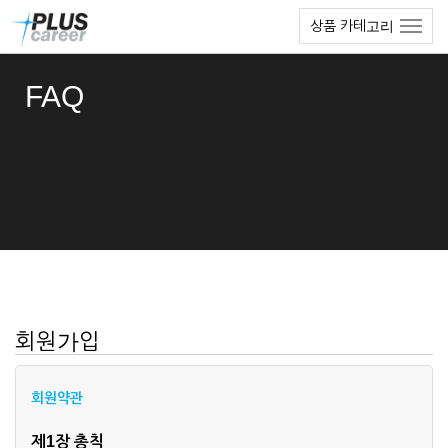
본
메
상품 카테고리
문
뉴
바
토
로
글
FAQ
가
하
기
기
회원가입
회원약관
제1장 총칙