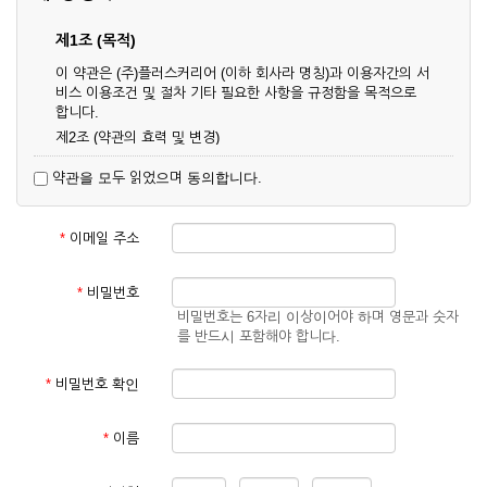
제1조 (목적)
이 약관은 (주)플러스커리어 (이하 회사라 명칭)과 이용자간의 서
비스 이용조건 및 절차 기타 필요한 사항을 규정함을 목적으로
합니다.
제2조 (약관의 효력 및 변경)
① 이 약관은 온라인으로 게시함과 동시에 효력이 발생되며, 영
약관을 모두 읽었으며 동의합니다.
업상 중요 하거나 합리적인 사유가 발생할 경우 온라인 공사를
통하여 변경할 수 있습니다.
② 회원은 변경된 약관에 동의하지 않을 경우 서비스 이용을 중
*
이메일 주소
단하고 이용계약을 해지할 수 있습니다. 약관의 효력 발생일 이
후의 계속적인 서비스 이용은 약관의 변경사항에 대해 동의한
것으로 간주됩니다.
*
비밀번호
비밀번호는 6자리 이상이어야 하며 영문과 숫자
제3조 (약관의 외 준칙)
를 반드시 포함해야 합니다.
이 약관에 명시되지 않은 사항은 회사의 공지, 이용안내 및 기타
관계법령의 규정에 따릅니다.
*
비밀번호 확인
제2장 서비스 이용 계약
*
이름
제4조 (이용계약의 성립)