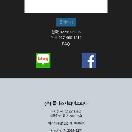
① 서비스의 이용은 연중무휴, 1일 24시간을 원칙으로 합니다.
② 시스템 점검, 교체 및 고장, 기술적인 이유, 국가비상사태, 정
전, 서비스 설비의 장애, 서비스 이용의 폭주 등의 정상적인 서비
스가 불가능할 경우 회사는 사전 공지나 예고 없이 서비스의 전
부 또는 일부를 일시적 또는 영구적으로 중지할 수 있습니다.
한국: 02-561-6306
③ 기타 회사는 서비스를 제공할 수 없는 합당한 사유가 발생한
미국: 917-460-1419
경우
FAQ
④ 회사는 제 2항 및 제 3항의 사유로 서비스의 제공이 일시적
으로 중지됨으로 인해 이용자 또는 제 3자가 입은 손해에 대하
여 배상하지 않습니다.
제3장 권리 및 의무
제6조 (회사의 의무)
① 회사는 특별한 사정이 없는 한 이용자가 신청한 후 즉시 서
비스를 이용할 수 있도록 하고 계속적, 안정적으로 서비스를 제
공할 수 있도록 최선의 노력을 다하여야 합니다.
(주) 플러스커리어코리아
② 회사는 이용자의 개인 신상 정보를 본인의 승낙 없이 타인에
국외유료직업소개사업
게 누설, 배포하여서는 안됩니다. 다만, 관계법령에 의하여 국가
서울강남 유 제2010-6호
기관 등의 합법적인 요구가 있는 경우에는 해당 되지 않습니다.
해외이주알선업 제 16-04호
③ 회사는 이용자로부터 제기되는 의견이나 불만이 정당하다고
인정할 경우에는 즉시 처리하여야 하며, 즉시 처리가 곤란한 경
관광사업 제 2016-32호