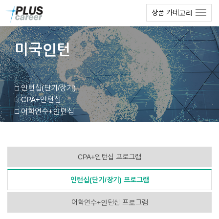
본
메
상품 카테고리
문
뉴
바
토
로
글
가
하
미국인턴
기
기
□ 인턴십(단기/장기)
□ CPA+인턴십
□ 어학연수+인턴십
CPA+인턴십 프로그램
인턴십(단기/장기) 프로그램
어학연수+인턴십 프로그램