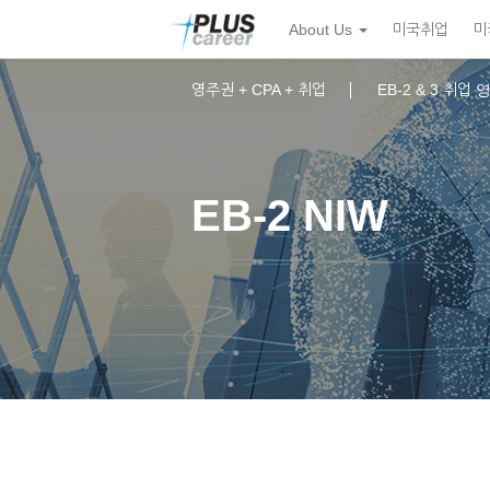
본
메
About Us
미국취업
미
문
뉴
바
토
로
글
영주권 + CPA + 취업
EB-2 & 3 취업
가
하
기
기
EB-2 NIW