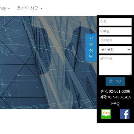
ity
온라인 상담
간
편
상
담
한국: 02-561-6306
미국: 917-460-1419
FAQ