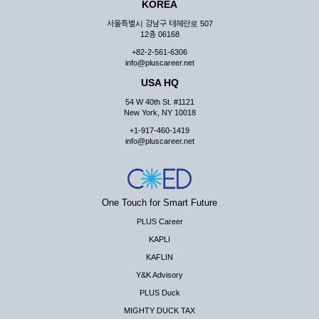
KOREA
서울특별시 강남구 테헤란로 507
12층 06168
+82-2-561-6306
info@pluscareer.net
USA HQ
54 W 40th St. #1121
New York, NY 10018
+1-917-460-1419
info@pluscareer.net
One Touch for Smart Future
PLUS Career
KAPLI
KAFLIN
Y&K Advisory
PLUS Duck
MIGHTY DUCK TAX