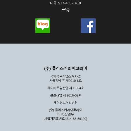
미국: 917-460-1419
FAQ
(주) 플러스커리어코리아
국외유료직업소개사업
서울강남 유 제2010-6호
해외이주알선업 제 16-04호
관광사업 제 2016-32호
개인정보처리방침
(주) 플러스커리어코리아
대표: 남광우
사업자등록번호 [214-88-59199]