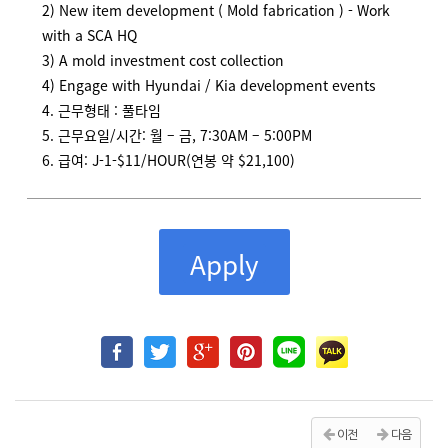
2) New item development ( Mold fabrication ) - Work
with a SCA HQ
3) A mold investment cost collection
4) Engage with Hyundai / Kia development events
4. 근무형태 : 풀타임
5. 근무요일/시간: 월 – 금, 7:30AM – 5:00PM
6. 급여: J-1-$11/HOUR(연봉 약 $21,100)
Apply
이전
다음