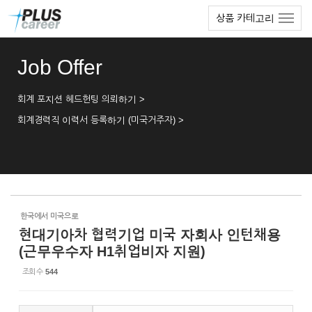
Sketchbook5, 스케치북5
Sketchbook5, 스케치북5
본
메
상품 카테고리
문
뉴
바
토
로
글
Job Offer
가
하
기
기
회계 포지션 헤드헌팅 의뢰하기 >
회계경력직 이력서 등록하기 (미국거주자) >
한국에서 미국으로
현대기아차 협력기업 미국 자회사 인턴채용
(근무우수자 H1취업비자 지원)
조회 수
544