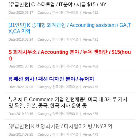
[유급인턴] C 스타트업 / IT분야 / 시급 $15 / NY
Date
2020.03.17
Category
한국에서 미국으로
Views
492
[J1인턴] K 중대형 회계법인 / Accounting assistant / GA,T
X,CA 지역
Date
2018.05.24
Category
한국에서 미국으로
Views
491
S 회계사무소 / Accounting 분야 / 뉴욕 맨하탄 / $15(hou
r)
Date
2021.08.10
Category
한국에서 미국으로
Views
482
R 패션 회사 / 패션 디자인 분야 / 뉴저지
Date
2022.07.08
Category
한국에서 미국으로
Views
479
뉴저지 E-Commerce 기업 인턴채용!! 미국 내 3개주 지사
및 독일, 일본, 중국, 한국 지사 운영 중
Date
2019.10.15
Category
한국에서 미국으로
Views
475
[유급인턴] K 비영리기관 / 디지털마케팅 / NY지역
Date
2017.09.25
Category
한국에서 미국으로
Views
473