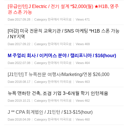
[유급인턴] J Electric / 전기 설계 *$2,000(월) ★H1B, 영주
권 스폰 가능
Date
2017.09.28
Category
한국에서 미국으로
Views
471
[마감] 미국 전문직 교육기관 / SNS 마케팅 *H1B 스폰 가능
/ NY지역
Date
2017.09.22
Category
한국에서 미국으로
Views
469
M 주얼리 회사 / 이커머스 분야 / 캘리포니아 / $16(hour)
Date
2022.07.08
Category
한국에서 미국으로
Views
464
[J1인턴] T 뉴욕전문 여행사/Marketing/연봉 $26,000
Date
2018.08.17
Category
한국에서 미국으로
Views
463
뉴욕 맨하탄 건축, 조경 기업 3~6개월 학기 인턴채용
Date
2019.10.21
Category
한국에서 미국으로
Views
462
J ** CPA 회계법인 / J1인턴 / $13-$15(hour)
Date
2018.04.09
Category
한국에서 미국으로
Views
460