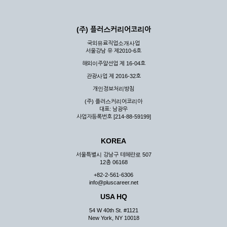
(주) 플러스커리어코리아
국외유료직업소개사업
서울강남 유 제2010-6호
해외이주알선업 제 16-04호
관광사업 제 2016-32호
개인정보처리방침
(주) 플러스커리어코리아
대표: 남광우
사업자등록번호 [214-88-59199]
KOREA
서울특별시 강남구 테헤란로 507
12층 06168
+82-2-561-6306
info@pluscareer.net
USA HQ
54 W 40th St. #1121
New York, NY 10018