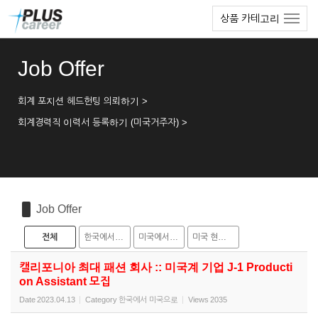
Sketchbook5, 스케치북5
Sketchbook5, 스케치북5
본
메
상품 카테고리
문
뉴
바
토
로
글
Job Offer
가
하
기
기
회계 포지션 헤드헌팅 의뢰하기 >
회계경력직 이력서 등록하기 (미국거주자) >
Job Offer
전체
한국에서 미국으로
미국에서 한국으로
미국 현지 채용
캘리포니아 최대 패션 회사 :: 미국계 기업 J-1 Producti
on Assistant 모집
Date
2023.04.13
Category
한국에서 미국으로
Views
2035