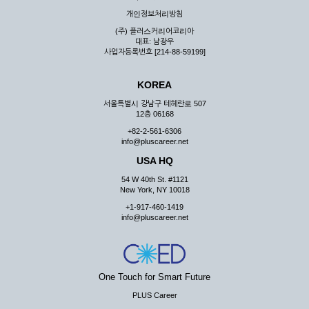
우 그 처리를 위해 노력해야 합니다.
개인정보처리방침
제7조 (회원의 의무)
(주) 플러스커리어코리아
대표: 남광우
① 회원은 ID와 비밀 번호에 관한 모든 관리의 책임이 있으며
사업자등록번호 [214-88-59199]
자신의 ID가 부정하게 사용된 경우, 이용자는 반드시 회사에 그
사실을 통보해야 합니다.
KOREA
② 회원은 이용신청서의 기재내용 중 변경된 내용이 있는 경우
서비스를 통하여 그 내용을 회사에 통지하여야 합니다.
서울특별시 강남구 테헤란로 507
12층 06168
③ 다른 회원의 ID와 비밀번호를 부당하게 사용하는 행위를
하지 않아야 합니다.
+82-2-561-6306
info@pluscareer.net
④ 회원은 회사의 서비스에서 타 사이트의 홍보행위를 하지 않
아야 하며 공공질서나 미풍약속에 위배되는 내용 혹은 저작권을
USA HQ
포함한 지적 재산권을 침해 할 수 있는 행동을 하지 않아야 합니
54 W 40th St. #1121
다.
New York, NY 10018
⑤ 회원은 회사의 사전 승낙 없이 서비스를 이용하여 어떠한 영
+1-917-460-1419
리 행위도 할 수 없습니다.
info@pluscareer.net
⑥ 회원은 관계법령, 약관의 규정, 이용안내 및 주의사항 등 회
사가 통지하는 사항을 준수하여야 하며, 기타 회사의 업무에 방
해되는 행위를 하여서는 아니 됩니다.
제8조 (회원의 관리)
One Touch for Smart Future
PLUS Career
① 회원은 언제든 이 약관에 대한 동의를 철회할 수 있습니다.