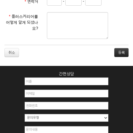
-
-
*
연락처
① 서비스 이용계약은 서비스 이용 희망자가 본 약관에 동의한
후 신청자의 실질 정보를 입력하여 회사에 신청하고 회사가 이
를 심사, 승낙함으로써 성립하며, 회사는 신청자의 실명 확인 절
*
플러스커리어를
차를 밟을 수 있습니다.
어떻게 알게 되셨나
② 회원가입시 입력한 ID는 변경할 수 없으며, 회원 1인당 한 개
요?
의 ID가 발급됩니다. 부득이한 경우로 인해 변경하고자 하는 경
우에는 해당 아이디를 해지하고 재가입해야 합니다.
③ 회사는 아래의 각 호에 해당하는 이용자에 대하여는 가입을
거절하거나 취소할 수 있으며, 실명으로 등록하지 않은 자의 일
취소
체의 권리를 제한할 수 있습니다.
1. 타인의 성명, 주민등록번호를 이용하여 신청할 경우
2. 개인정보를 허위로 기재하여 신청할 경우
간편상담
3. 경쟁 관게에 있는 이용자가 신청할 경우
4. 타인의 서비스 이용을 방해하거나, 정보를 도용한 경우
5. 기타 회사가 정한 이용신청서에 기재사항이 미비 된 경우
6. 이용자가 영업활동 또는 부정한 용도로 본 서비스를 이용할
경우
7. 회사의 정보를 사전 승낙 없이 전재, 변조, 복사하여 이용하
는 경우
8. 기타 회사가 정한 제반 사항을 위반하며 신청하는 경우
제5조 (서비스의 이용 및 중지)