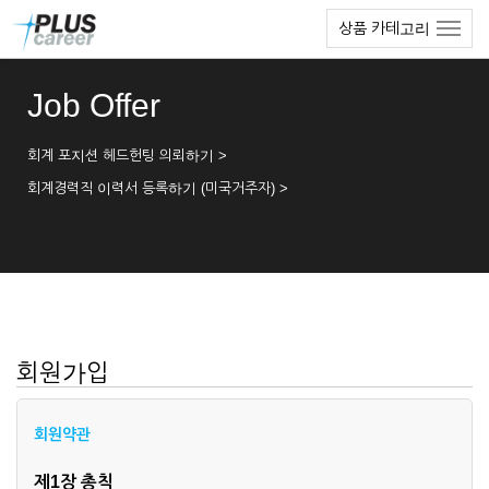
본
메
상품 카테고리
문
뉴
바
토
로
글
Job Offer
가
하
기
기
회계 포지션 헤드헌팅 의뢰하기 >
회계경력직 이력서 등록하기 (미국거주자) >
회원가입
회원약관
제1장 총칙