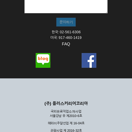
① 서비스의 이용은 연중무휴, 1일 24시간을 원칙으로 합니다.
② 시스템 점검, 교체 및 고장, 기술적인 이유, 국가비상사태, 정
전, 서비스 설비의 장애, 서비스 이용의 폭주 등의 정상적인 서비
스가 불가능할 경우 회사는 사전 공지나 예고 없이 서비스의 전
부 또는 일부를 일시적 또는 영구적으로 중지할 수 있습니다.
한국: 02-561-6306
③ 기타 회사는 서비스를 제공할 수 없는 합당한 사유가 발생한
미국: 917-460-1419
경우
FAQ
④ 회사는 제 2항 및 제 3항의 사유로 서비스의 제공이 일시적
으로 중지됨으로 인해 이용자 또는 제 3자가 입은 손해에 대하
여 배상하지 않습니다.
제3장 권리 및 의무
제6조 (회사의 의무)
① 회사는 특별한 사정이 없는 한 이용자가 신청한 후 즉시 서
비스를 이용할 수 있도록 하고 계속적, 안정적으로 서비스를 제
공할 수 있도록 최선의 노력을 다하여야 합니다.
(주) 플러스커리어코리아
② 회사는 이용자의 개인 신상 정보를 본인의 승낙 없이 타인에
국외유료직업소개사업
게 누설, 배포하여서는 안됩니다. 다만, 관계법령에 의하여 국가
서울강남 유 제2010-6호
기관 등의 합법적인 요구가 있는 경우에는 해당 되지 않습니다.
해외이주알선업 제 16-04호
③ 회사는 이용자로부터 제기되는 의견이나 불만이 정당하다고
인정할 경우에는 즉시 처리하여야 하며, 즉시 처리가 곤란한 경
관광사업 제 2016-32호