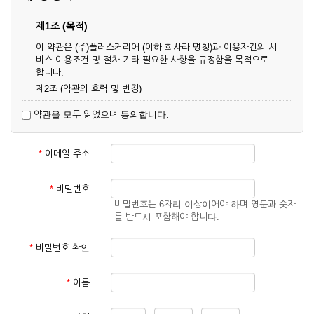
제1조 (목적)
이 약관은 (주)플러스커리어 (이하 회사라 명칭)과 이용자간의 서
비스 이용조건 및 절차 기타 필요한 사항을 규정함을 목적으로
합니다.
제2조 (약관의 효력 및 변경)
① 이 약관은 온라인으로 게시함과 동시에 효력이 발생되며, 영
약관을 모두 읽었으며 동의합니다.
업상 중요 하거나 합리적인 사유가 발생할 경우 온라인 공사를
통하여 변경할 수 있습니다.
② 회원은 변경된 약관에 동의하지 않을 경우 서비스 이용을 중
*
이메일 주소
단하고 이용계약을 해지할 수 있습니다. 약관의 효력 발생일 이
후의 계속적인 서비스 이용은 약관의 변경사항에 대해 동의한
것으로 간주됩니다.
*
비밀번호
비밀번호는 6자리 이상이어야 하며 영문과 숫자
제3조 (약관의 외 준칙)
를 반드시 포함해야 합니다.
이 약관에 명시되지 않은 사항은 회사의 공지, 이용안내 및 기타
관계법령의 규정에 따릅니다.
*
비밀번호 확인
제2장 서비스 이용 계약
*
이름
제4조 (이용계약의 성립)