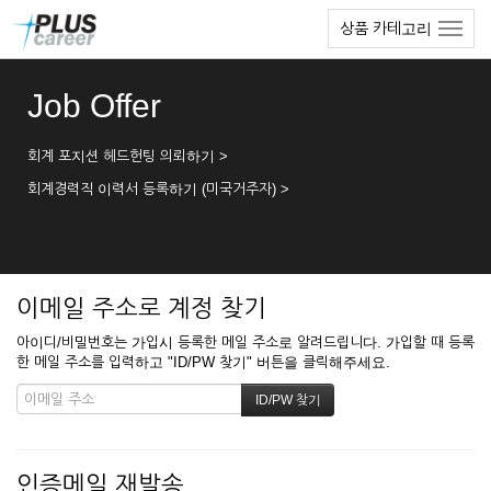
본
메
상품 카테고리
문
뉴
바
토
로
글
Job Offer
가
하
기
기
회계 포지션 헤드헌팅 의뢰하기 >
회계경력직 이력서 등록하기 (미국거주자) >
이메일 주소로 계정 찾기
아이디/비밀번호는 가입시 등록한 메일 주소로 알려드립니다. 가입할 때 등록
한 메일 주소를 입력하고 "ID/PW 찾기" 버튼을 클릭해주세요.
인증메일 재발송