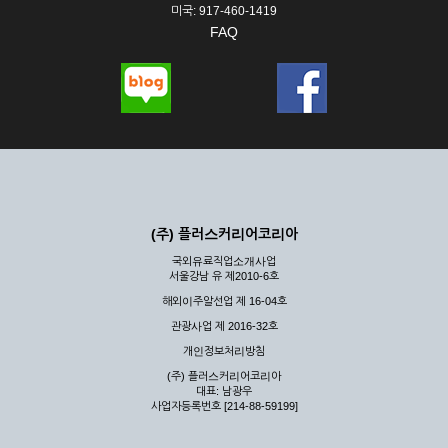
미국: 917-460-1419
FAQ
(주) 플러스커리어코리아
국외유료직업소개사업
서울강남 유 제2010-6호
해외이주알선업 제 16-04호
관광사업 제 2016-32호
개인정보처리방침
(주) 플러스커리어코리아
대표: 남광우
사업자등록번호 [214-88-59199]