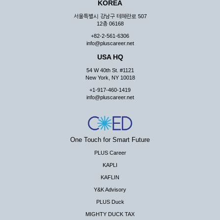
KOREA
서울특별시 강남구 테헤란로 507
12층 06168
+82-2-561-6306
info@pluscareer.net
USA HQ
54 W 40th St. #1121
New York, NY 10018
+1-917-460-1419
info@pluscareer.net
One Touch for Smart Future
PLUS Career
KAPLI
KAFLIN
Y&K Advisory
PLUS Duck
MIGHTY DUCK TAX