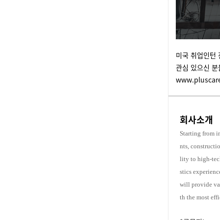
미국 취업인턴 전
관심 있으신 분
www.pluscare
회사소개
Starting from 
nts, constructi
lity to high-te
stics experien
will provide va
th the most eff