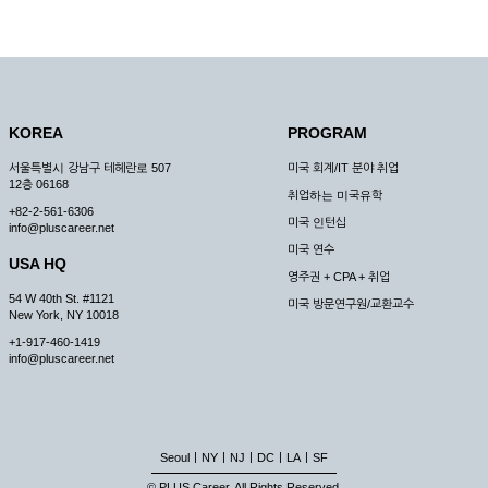
KOREA
PROGRAM
서울특별시 강남구 테헤란로 507
미국 회계/IT 분야 취업
12층 06168
취업하는 미국유학
+82-2-561-6306
미국 인턴십
info@pluscareer.net
미국 연수
USA HQ
영주권 + CPA + 취업
54 W 40th St. #1121
미국 방문연구원/교환교수
New York, NY 10018
+1-917-460-1419
info@pluscareer.net
|
|
|
|
|
Seoul
NY
NJ
DC
LA
SF
© PLUS Career. All Rights Reserved.