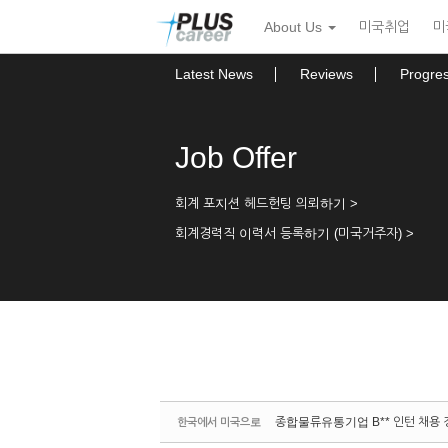
Sketchbook5, 스케치북5
Sketchbook5, 스케치북5
본
메
About Us
미국취업
미
문
뉴
바
토
로
글
Latest News
Reviews
Progre
가
하
기
기
Job Offer
회계 포지션 헤드헌팅 의뢰하기 >
회계경력직 이력서 등록하기 (미국거주자) >
종합물류유통기업 B** 인턴 채용 
한국에서 미국으로