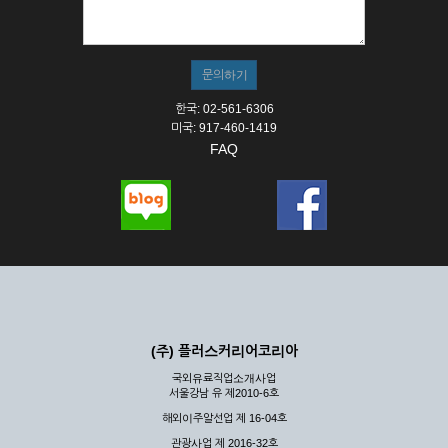
① 서비스의 이용은 연중무휴, 1일 24시간을 원칙으로 합니다.
② 시스템 점검, 교체 및 고장, 기술적인 이유, 국가비상사태, 정
전, 서비스 설비의 장애, 서비스 이용의 폭주 등의 정상적인 서비
스가 불가능할 경우 회사는 사전 공지나 예고 없이 서비스의 전
부 또는 일부를 일시적 또는 영구적으로 중지할 수 있습니다.
한국: 02-561-6306
③ 기타 회사는 서비스를 제공할 수 없는 합당한 사유가 발생한
미국: 917-460-1419
경우
FAQ
④ 회사는 제 2항 및 제 3항의 사유로 서비스의 제공이 일시적
으로 중지됨으로 인해 이용자 또는 제 3자가 입은 손해에 대하
여 배상하지 않습니다.
제3장 권리 및 의무
제6조 (회사의 의무)
① 회사는 특별한 사정이 없는 한 이용자가 신청한 후 즉시 서
비스를 이용할 수 있도록 하고 계속적, 안정적으로 서비스를 제
공할 수 있도록 최선의 노력을 다하여야 합니다.
(주) 플러스커리어코리아
② 회사는 이용자의 개인 신상 정보를 본인의 승낙 없이 타인에
국외유료직업소개사업
게 누설, 배포하여서는 안됩니다. 다만, 관계법령에 의하여 국가
서울강남 유 제2010-6호
기관 등의 합법적인 요구가 있는 경우에는 해당 되지 않습니다.
해외이주알선업 제 16-04호
③ 회사는 이용자로부터 제기되는 의견이나 불만이 정당하다고
인정할 경우에는 즉시 처리하여야 하며, 즉시 처리가 곤란한 경
관광사업 제 2016-32호