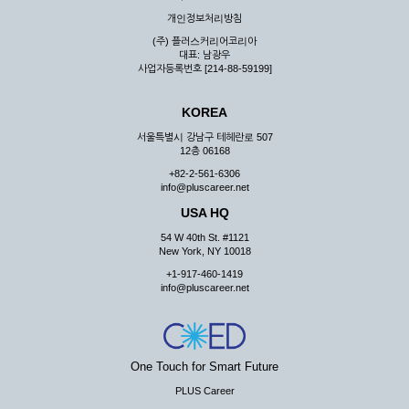
우 그 처리를 위해 노력해야 합니다.
개인정보처리방침
제7조 (회원의 의무)
(주) 플러스커리어코리아
대표: 남광우
① 회원은 ID와 비밀 번호에 관한 모든 관리의 책임이 있으며
사업자등록번호 [214-88-59199]
자신의 ID가 부정하게 사용된 경우, 이용자는 반드시 회사에 그
사실을 통보해야 합니다.
KOREA
② 회원은 이용신청서의 기재내용 중 변경된 내용이 있는 경우
서비스를 통하여 그 내용을 회사에 통지하여야 합니다.
서울특별시 강남구 테헤란로 507
12층 06168
③ 다른 회원의 ID와 비밀번호를 부당하게 사용하는 행위를
하지 않아야 합니다.
+82-2-561-6306
info@pluscareer.net
④ 회원은 회사의 서비스에서 타 사이트의 홍보행위를 하지 않
아야 하며 공공질서나 미풍약속에 위배되는 내용 혹은 저작권을
USA HQ
포함한 지적 재산권을 침해 할 수 있는 행동을 하지 않아야 합니
54 W 40th St. #1121
다.
New York, NY 10018
⑤ 회원은 회사의 사전 승낙 없이 서비스를 이용하여 어떠한 영
+1-917-460-1419
리 행위도 할 수 없습니다.
info@pluscareer.net
⑥ 회원은 관계법령, 약관의 규정, 이용안내 및 주의사항 등 회
사가 통지하는 사항을 준수하여야 하며, 기타 회사의 업무에 방
해되는 행위를 하여서는 아니 됩니다.
제8조 (회원의 관리)
One Touch for Smart Future
PLUS Career
① 회원은 언제든 이 약관에 대한 동의를 철회할 수 있습니다.