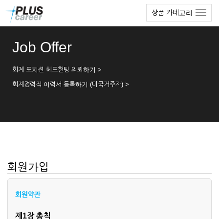
본
메
상품 카테고리
문
뉴
바
토
로
글
Job Offer
가
하
기
기
회계 포지션 헤드헌팅 의뢰하기 >
회계경력직 이력서 등록하기 (미국거주자) >
회원가입
회원약관
제1장 총칙