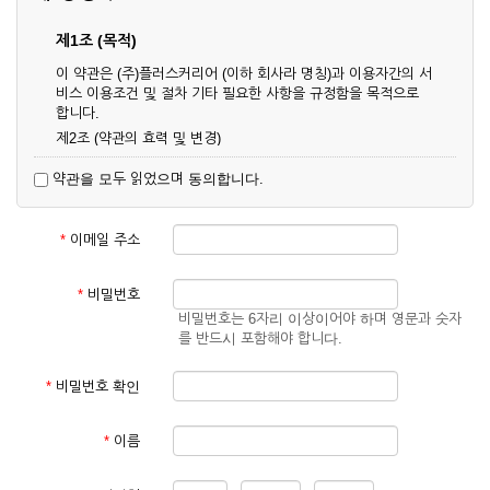
제1조 (목적)
이 약관은 (주)플러스커리어 (이하 회사라 명칭)과 이용자간의 서
비스 이용조건 및 절차 기타 필요한 사항을 규정함을 목적으로
합니다.
제2조 (약관의 효력 및 변경)
① 이 약관은 온라인으로 게시함과 동시에 효력이 발생되며, 영
약관을 모두 읽었으며 동의합니다.
업상 중요 하거나 합리적인 사유가 발생할 경우 온라인 공사를
통하여 변경할 수 있습니다.
② 회원은 변경된 약관에 동의하지 않을 경우 서비스 이용을 중
*
이메일 주소
단하고 이용계약을 해지할 수 있습니다. 약관의 효력 발생일 이
후의 계속적인 서비스 이용은 약관의 변경사항에 대해 동의한
것으로 간주됩니다.
*
비밀번호
비밀번호는 6자리 이상이어야 하며 영문과 숫자
제3조 (약관의 외 준칙)
를 반드시 포함해야 합니다.
이 약관에 명시되지 않은 사항은 회사의 공지, 이용안내 및 기타
관계법령의 규정에 따릅니다.
*
비밀번호 확인
제2장 서비스 이용 계약
*
이름
제4조 (이용계약의 성립)