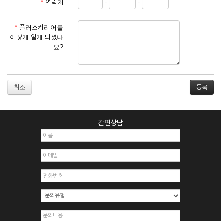
-
-
*
연락처
① 서비스 이용계약은 서비스 이용 희망자가 본 약관에 동의한
후 신청자의 실질 정보를 입력하여 회사에 신청하고 회사가 이
를 심사, 승낙함으로써 성립하며, 회사는 신청자의 실명 확인 절
*
플러스커리어를
차를 밟을 수 있습니다.
어떻게 알게 되셨나
② 회원가입시 입력한 ID는 변경할 수 없으며, 회원 1인당 한 개
요?
의 ID가 발급됩니다. 부득이한 경우로 인해 변경하고자 하는 경
우에는 해당 아이디를 해지하고 재가입해야 합니다.
③ 회사는 아래의 각 호에 해당하는 이용자에 대하여는 가입을
거절하거나 취소할 수 있으며, 실명으로 등록하지 않은 자의 일
취소
체의 권리를 제한할 수 있습니다.
1. 타인의 성명, 주민등록번호를 이용하여 신청할 경우
2. 개인정보를 허위로 기재하여 신청할 경우
간편상담
3. 경쟁 관게에 있는 이용자가 신청할 경우
4. 타인의 서비스 이용을 방해하거나, 정보를 도용한 경우
5. 기타 회사가 정한 이용신청서에 기재사항이 미비 된 경우
6. 이용자가 영업활동 또는 부정한 용도로 본 서비스를 이용할
경우
7. 회사의 정보를 사전 승낙 없이 전재, 변조, 복사하여 이용하
는 경우
8. 기타 회사가 정한 제반 사항을 위반하며 신청하는 경우
제5조 (서비스의 이용 및 중지)