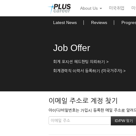
본
메
About Us
미국취업
미
문
뉴
바
토
로
글
Latest News
Reviews
Progre
가
하
기
기
Job Offer
회계 포지션 헤드헌팅 의뢰하기 >
회계경력직 이력서 등록하기 (미국거주자) >
이메일 주소로 계정 찾기
아이디/비밀번호는 가입시 등록한 메일 주소로 알려드립