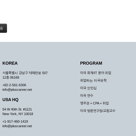
KOREA
PROGRAM
서울특별시 강남구 테헤란로 507
미국 회계/IT 분야 취업
12층 06168
취업하는 미국유학
+82-2-561-6306
미국 인턴십
info@pluscareer.net
미국 연수
USA HQ
영주권 + CPA + 취업
54 W 40th St. #1121
미국 방문연구원/교환교수
New York, NY 10018
+1-917-460-1419
info@pluscareer.net