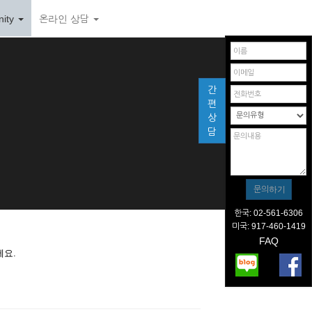
ity
온라인 상담
간
편
상
담
한국: 02-561-6306
미국: 917-460-1419
FAQ
세요.