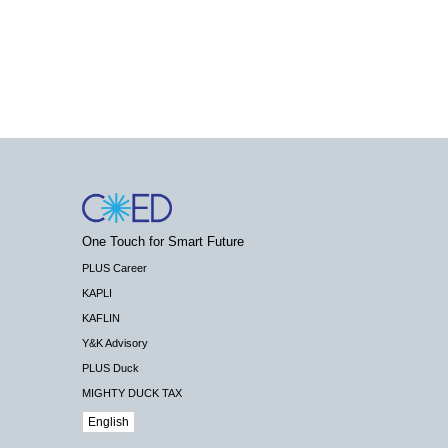
One Touch for Smart Future
PLUS Career
KAPLI
KAFLIN
Y&K Advisory
PLUS Duck
MIGHTY DUCK TAX
English