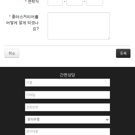
-
-
*
연락처
① 서비스 이용계약은 서비스 이용 희망자가 본 약관에 동의한
후 신청자의 실질 정보를 입력하여 회사에 신청하고 회사가 이
를 심사, 승낙함으로써 성립하며, 회사는 신청자의 실명 확인 절
*
플러스커리어를
차를 밟을 수 있습니다.
어떻게 알게 되셨나
② 회원가입시 입력한 ID는 변경할 수 없으며, 회원 1인당 한 개
요?
의 ID가 발급됩니다. 부득이한 경우로 인해 변경하고자 하는 경
우에는 해당 아이디를 해지하고 재가입해야 합니다.
③ 회사는 아래의 각 호에 해당하는 이용자에 대하여는 가입을
거절하거나 취소할 수 있으며, 실명으로 등록하지 않은 자의 일
취소
체의 권리를 제한할 수 있습니다.
1. 타인의 성명, 주민등록번호를 이용하여 신청할 경우
2. 개인정보를 허위로 기재하여 신청할 경우
간편상담
3. 경쟁 관게에 있는 이용자가 신청할 경우
4. 타인의 서비스 이용을 방해하거나, 정보를 도용한 경우
5. 기타 회사가 정한 이용신청서에 기재사항이 미비 된 경우
6. 이용자가 영업활동 또는 부정한 용도로 본 서비스를 이용할
경우
7. 회사의 정보를 사전 승낙 없이 전재, 변조, 복사하여 이용하
는 경우
8. 기타 회사가 정한 제반 사항을 위반하며 신청하는 경우
제5조 (서비스의 이용 및 중지)