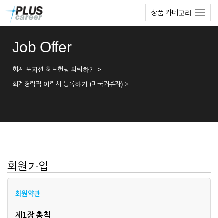
본
메
상품 카테고리
문
뉴
바
토
로
글
Job Offer
가
하
기
기
회계 포지션 헤드헌팅 의뢰하기 >
회계경력직 이력서 등록하기 (미국거주자) >
회원가입
회원약관
제1장 총칙