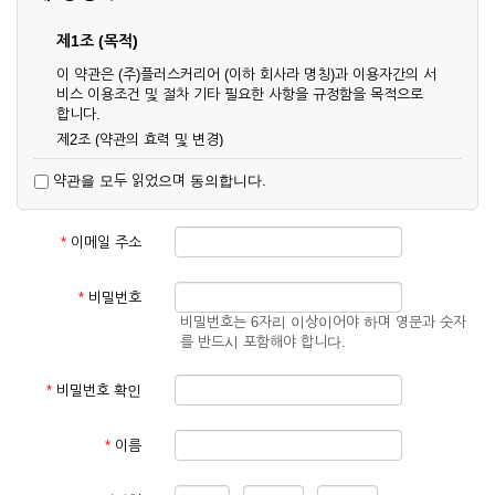
제1조 (목적)
이 약관은 (주)플러스커리어 (이하 회사라 명칭)과 이용자간의 서
비스 이용조건 및 절차 기타 필요한 사항을 규정함을 목적으로
합니다.
제2조 (약관의 효력 및 변경)
① 이 약관은 온라인으로 게시함과 동시에 효력이 발생되며, 영
약관을 모두 읽었으며 동의합니다.
업상 중요 하거나 합리적인 사유가 발생할 경우 온라인 공사를
통하여 변경할 수 있습니다.
② 회원은 변경된 약관에 동의하지 않을 경우 서비스 이용을 중
*
이메일 주소
단하고 이용계약을 해지할 수 있습니다. 약관의 효력 발생일 이
후의 계속적인 서비스 이용은 약관의 변경사항에 대해 동의한
것으로 간주됩니다.
*
비밀번호
비밀번호는 6자리 이상이어야 하며 영문과 숫자
제3조 (약관의 외 준칙)
를 반드시 포함해야 합니다.
이 약관에 명시되지 않은 사항은 회사의 공지, 이용안내 및 기타
관계법령의 규정에 따릅니다.
*
비밀번호 확인
제2장 서비스 이용 계약
*
이름
제4조 (이용계약의 성립)