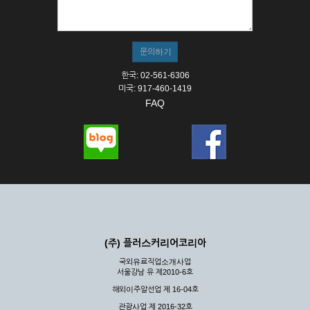
① 서비스의 이용은 연중무휴, 1일 24시간을 원칙으로 합니다.
② 시스템 점검, 교체 및 고장, 기술적인 이유, 국가비상사태, 정
전, 서비스 설비의 장애, 서비스 이용의 폭주 등의 정상적인 서비
스가 불가능할 경우 회사는 사전 공지나 예고 없이 서비스의 전
부 또는 일부를 일시적 또는 영구적으로 중지할 수 있습니다.
한국: 02-561-6306
③ 기타 회사는 서비스를 제공할 수 없는 합당한 사유가 발생한
미국: 917-460-1419
경우
FAQ
④ 회사는 제 2항 및 제 3항의 사유로 서비스의 제공이 일시적
으로 중지됨으로 인해 이용자 또는 제 3자가 입은 손해에 대하
여 배상하지 않습니다.
제3장 권리 및 의무
제6조 (회사의 의무)
① 회사는 특별한 사정이 없는 한 이용자가 신청한 후 즉시 서
비스를 이용할 수 있도록 하고 계속적, 안정적으로 서비스를 제
공할 수 있도록 최선의 노력을 다하여야 합니다.
(주) 플러스커리어코리아
② 회사는 이용자의 개인 신상 정보를 본인의 승낙 없이 타인에
국외유료직업소개사업
게 누설, 배포하여서는 안됩니다. 다만, 관계법령에 의하여 국가
서울강남 유 제2010-6호
기관 등의 합법적인 요구가 있는 경우에는 해당 되지 않습니다.
해외이주알선업 제 16-04호
③ 회사는 이용자로부터 제기되는 의견이나 불만이 정당하다고
인정할 경우에는 즉시 처리하여야 하며, 즉시 처리가 곤란한 경
관광사업 제 2016-32호