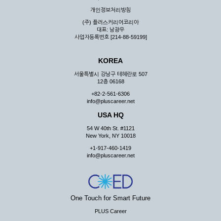
우 그 처리를 위해 노력해야 합니다.
개인정보처리방침
제7조 (회원의 의무)
(주) 플러스커리어코리아
대표: 남광우
① 회원은 ID와 비밀 번호에 관한 모든 관리의 책임이 있으며
사업자등록번호 [214-88-59199]
자신의 ID가 부정하게 사용된 경우, 이용자는 반드시 회사에 그
사실을 통보해야 합니다.
KOREA
② 회원은 이용신청서의 기재내용 중 변경된 내용이 있는 경우
서비스를 통하여 그 내용을 회사에 통지하여야 합니다.
서울특별시 강남구 테헤란로 507
12층 06168
③ 다른 회원의 ID와 비밀번호를 부당하게 사용하는 행위를
하지 않아야 합니다.
+82-2-561-6306
info@pluscareer.net
④ 회원은 회사의 서비스에서 타 사이트의 홍보행위를 하지 않
아야 하며 공공질서나 미풍약속에 위배되는 내용 혹은 저작권을
USA HQ
포함한 지적 재산권을 침해 할 수 있는 행동을 하지 않아야 합니
54 W 40th St. #1121
다.
New York, NY 10018
⑤ 회원은 회사의 사전 승낙 없이 서비스를 이용하여 어떠한 영
+1-917-460-1419
리 행위도 할 수 없습니다.
info@pluscareer.net
⑥ 회원은 관계법령, 약관의 규정, 이용안내 및 주의사항 등 회
사가 통지하는 사항을 준수하여야 하며, 기타 회사의 업무에 방
해되는 행위를 하여서는 아니 됩니다.
제8조 (회원의 관리)
One Touch for Smart Future
PLUS Career
① 회원은 언제든 이 약관에 대한 동의를 철회할 수 있습니다.