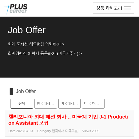
Sketchbook5, 스케치북5
Sketchbook5, 스케치북5
본
메
상품 카테고리
문
뉴
바
토
로
글
Job Offer
가
하
기
기
회계 포지션 헤드헌팅 의뢰하기 >
회계경력직 이력서 등록하기 (미국거주자) >
Job Offer
전체
한국에서 미국으로
미국에서 한국으로
미국 현지 채용
캘리포니아 최대 패션 회사 :: 미국계 기업 J-1 Producti
on Assistant 모집
Date
2023.04.13
Category
한국에서 미국으로
Views
2009