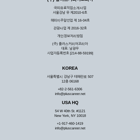
국외유료직업소개사업
서울강남 유 제2010-6호
해외이주알선업 제 16-04호
관광사업 제 2016-32호
개인정보처리방침
(주) 플러스커리어코리아
대표: 남광우
사업자등록번호 [214-88-59199]
KOREA
서울특별시 강남구 테헤란로 507
12층 06168
+82-2-561-6306
info@pluscareer.net
USA HQ
54 W 40th St. #1121
New York, NY 10018
+1-917-460-1419
info@pluscareer.net