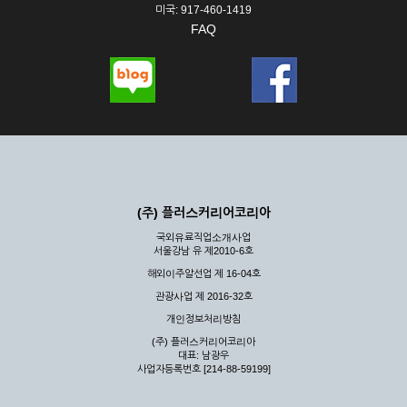
미국: 917-460-1419
FAQ
(주) 플러스커리어코리아
국외유료직업소개사업
서울강남 유 제2010-6호
해외이주알선업 제 16-04호
관광사업 제 2016-32호
개인정보처리방침
(주) 플러스커리어코리아
대표: 남광우
사업자등록번호 [214-88-59199]