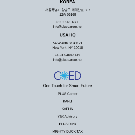
KOREA
서울특별시 강남구 테헤란로 507
12층 06168
+82-2-561-6306
info@pluscareer.net
USA HQ
54 W 40th St. #1121
New York, NY 10018
+1-917-460-1419
info@pluscareer.net
One Touch for Smart Future
PLUS Career
KAPLI
KAFLIN
Y&K Advisory
PLUS Duck
MIGHTY DUCK TAX