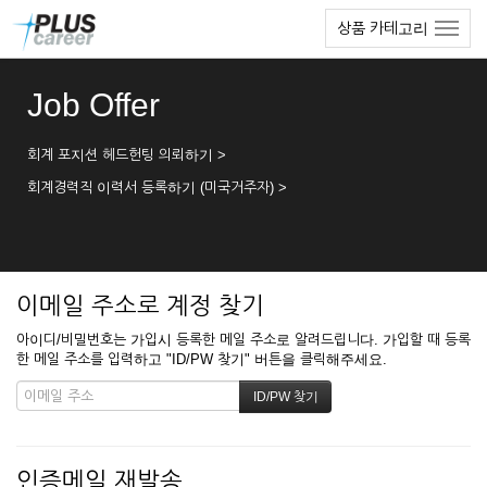
본
메
상품 카테고리
문
뉴
바
토
로
글
Job Offer
가
하
기
기
회계 포지션 헤드헌팅 의뢰하기 >
회계경력직 이력서 등록하기 (미국거주자) >
이메일 주소로 계정 찾기
아이디/비밀번호는 가입시 등록한 메일 주소로 알려드립니다. 가입할 때 등록
한 메일 주소를 입력하고 "ID/PW 찾기" 버튼을 클릭해주세요.
인증메일 재발송