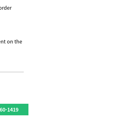
order
ent on the
60-1419