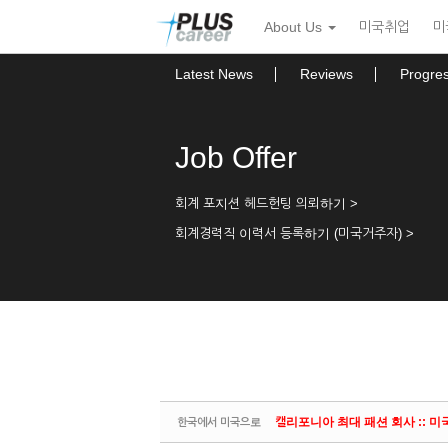
Sketchbook5, 스케치북5
Sketchbook5, 스케치북5
본
메
About Us
미국취업
미
문
뉴
바
토
로
글
Latest News
Reviews
Progre
가
하
기
기
Job Offer
회계 포지션 헤드헌팅 의뢰하기 >
회계경력직 이력서 등록하기 (미국거주자) >
캘리포니아 최대 패션 회사 :: 미국계 기
한국에서 미국으로