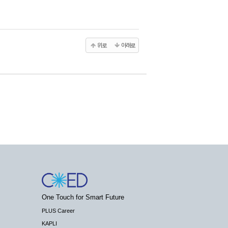
위로
아래로
One Touch for Smart Future
PLUS Career
KAPLI