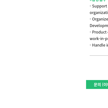
- Support
organizat
- Organiz
Developm
- Product
work-in-p
- Handle 
문의 (이메