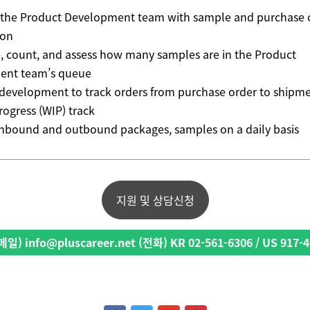
 the Product Development team with sample and purchase 
ion
e, count, and assess how many samples are in the Product
ent team’s queue
 development to track orders from purchase order to shipm
rogress (WIP) track
inbound and outbound packages, samples on a daily basis
지원 및 상담신청
일) info@pluscareer.net (전화) KR 02-561-6306 / US 917-4