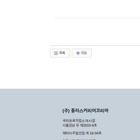
목록
위로
(주) 플러스커리어코리아
국외유료직업소개사업
서울강남 유 제2010-6호
해외이주알선업 제 16-04호