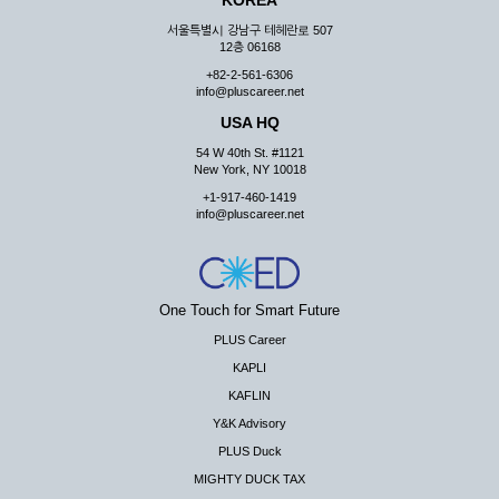
KOREA
서울특별시 강남구 테헤란로 507
12층 06168
+82-2-561-6306
info@pluscareer.net
USA HQ
54 W 40th St. #1121
New York, NY 10018
+1-917-460-1419
info@pluscareer.net
One Touch for Smart Future
PLUS Career
KAPLI
KAFLIN
Y&K Advisory
PLUS Duck
MIGHTY DUCK TAX