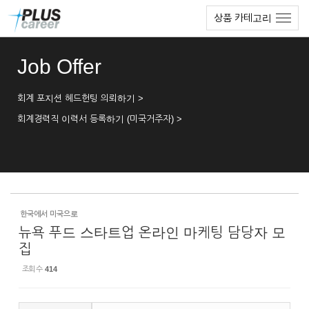
Sketchbook5, 스케치북5
Sketchbook5, 스케치북5
본
메
상품 카테고리
문
뉴
바
토
로
글
Job Offer
가
하
기
기
회계 포지션 헤드헌팅 의뢰하기 >
회계경력직 이력서 등록하기 (미국거주자) >
한국에서 미국으로
뉴욕 푸드 스타트업 온라인 마케팅 담당자 모
집
조회 수
414