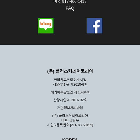
미국: 917-460-1419
FAQ
(주) 플러스커리어코리아
국외유료직업소개사업
서울강남 유 제2010-6호
해외이주알선업 제 16-04호
관광사업 제 2016-32호
개인정보처리방침
(주) 플러스커리어코리아
대표: 남광우
사업자등록번호 [214-88-59199]