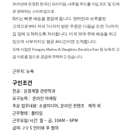
2019
년에 런칭한 한국산 프리미엄
,
내추럴 푸드를 수입
, B2C
및 도매
로 판매하는 스타트업으로
B2C
는 빠른 배송을 중점에 둡니다
.
맨하탄과 브루클린
고객으로부터 저녁
7
시까지 받은 주문은 다음날 오전
7
시까지
집 앞에 도착하도록 처리합니다
.
미국
50
개 주에 배송을 하고
있으며 서부까지도 평균
40
시간이면 도착합니다
.
도매
사업은 Foragers, Marlow & Daughters, Brooklyn Fare 등 뉴욕의 고
급
식료품
점으로 공급에 주력하고 있습니다.
근무지: 뉴욕
구인조건
전공 : 상경계열 관련학과
요구능력 : 온라인 마케팅
주요 업무내용: 소셜미디어, 온라인 컨텐츠 제작 외
근무형태 : 풀타임
근무요일/시간: 월 – 금, 10AM – 6PM
급여: J-1-$ 인터뷰 후 협의