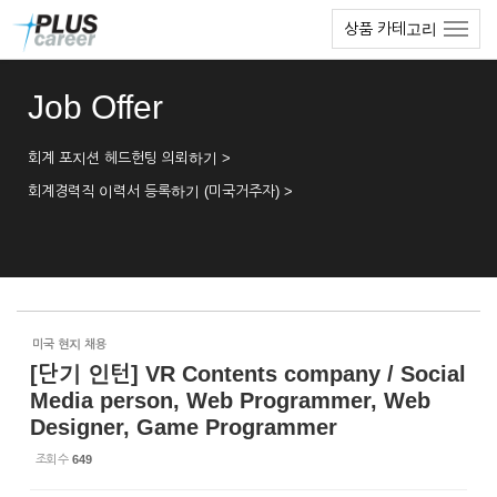
Sketchbook5, 스케치북5
Sketchbook5, 스케치북5
본
메
상품 카테고리
문
뉴
바
토
로
글
Job Offer
가
하
기
기
회계 포지션 헤드헌팅 의뢰하기 >
회계경력직 이력서 등록하기 (미국거주자) >
미국 현지 채용
[단기 인턴] VR Contents company / Social
Media person, Web Programmer, Web
Designer, Game Programmer
조회 수
649