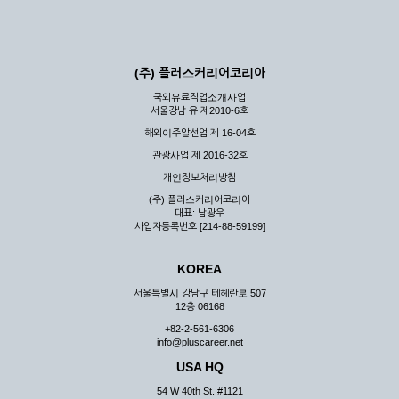
(주) 플러스커리어코리아
국외유료직업소개사업
서울강남 유 제2010-6호
해외이주알선업 제 16-04호
관광사업 제 2016-32호
개인정보처리방침
(주) 플러스커리어코리아
대표: 남광우
사업자등록번호 [214-88-59199]
KOREA
서울특별시 강남구 테헤란로 507
12층 06168
+82-2-561-6306
info@pluscareer.net
USA HQ
54 W 40th St. #1121