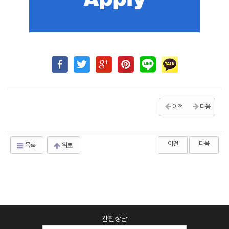
이전
다음
이전
다음
목록
위로
간편상담