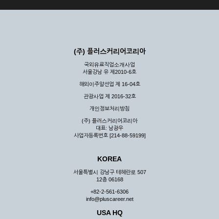
(주) 플러스커리어코리아
국외유료직업소개사업
서울강남 유 제2010-6호
해외이주알선업 제 16-04호
관광사업 제 2016-32호
개인정보처리방침
(주) 플러스커리어코리아
대표: 남광우
사업자등록번호 [214-88-59199]
KOREA
서울특별시 강남구 테헤란로 507
12층 06168
+82-2-561-6306
info@pluscareer.net
USA HQ