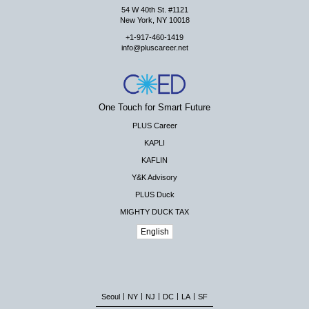
54 W 40th St. #1121
New York, NY 10018
+1-917-460-1419
info@pluscareer.net
One Touch for Smart Future
PLUS Career
KAPLI
KAFLIN
Y&K Advisory
PLUS Duck
MIGHTY DUCK TAX
English
|
|
|
|
|
Seoul
NY
NJ
DC
LA
SF