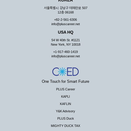
KOREA
서울특별시 강남구 테헤란로 507
12층 06168
+82-2-561-6306
info@pluscareer.net
USA HQ
54 W 40th St. #1121
New York, NY 10018
+1-917-460-1419
info@pluscareer.net
One Touch for Smart Future
PLUS Career
KAPLI
KAFLIN
Y&K Advisory
PLUS Duck
MIGHTY DUCK TAX