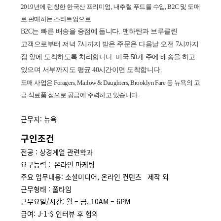
2019
년에 런칭한 한국산 프리미엄
,
내추럴 푸드를 수입
, B2C
및 도매
로 판매하는 스타트업으로
B2C
는 빠른 배송을 중점에 둡니다
.
맨하탄과 브루클린
고객으로부터 저녁
7
시까지 받은 주문은 다음날 오전
7
시까지
집 앞에 도착하도록 처리합니다
.
미국
50
개 주에 배송을 하고
있으며 서부까지도 평균
40
시간이면 도착합니다
.
도매
사업은 Foragers, Marlow & Daughters, Brooklyn Fare 등 뉴욕의 고
급
식료품
점으로 공급에 주력하고 있습니다.
근무지: 뉴욕
구인조건
전공 : 상경계열 관련학과
요구능력 : 온라인 마케팅
주요 업무내용: 소셜미디어, 온라인 컨텐츠 제작 외
근무형태 : 풀타임
근무요일/시간: 월 – 금, 10AM – 6PM
급여: J-1-$ 인터뷰 후 협의