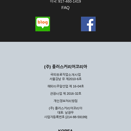
미국: 917-460-1419
FAQ
(주) 플러스커리어코리아
국외유료직업소개사업
서울강남 유 제2010-6호
해외이주알선업 제 16-04호
관광사업 제 2016-32호
개인정보처리방침
(주) 플러스커리어코리아
대표: 남광우
사업자등록번호 [214-88-59199]