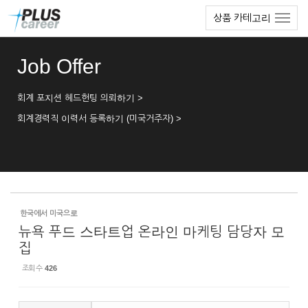
Sketchbook5, 스케치북5
Sketchbook5, 스케치북5
본
메
상품 카테고리
문
뉴
바
토
로
글
Job Offer
가
하
기
기
회계 포지션 헤드헌팅 의뢰하기 >
회계경력직 이력서 등록하기 (미국거주자) >
한국에서 미국으로
뉴욕 푸드 스타트업 온라인 마케팅 담당자 모
집
조회 수
426