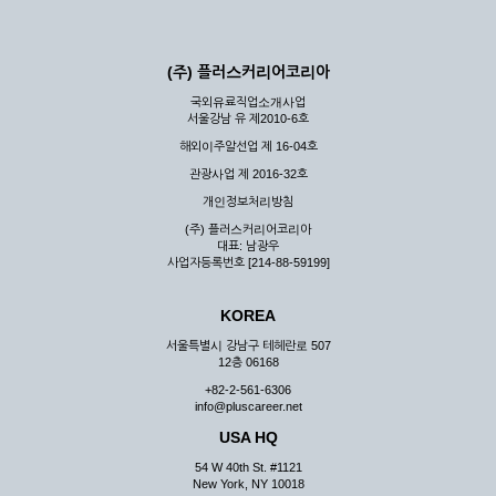
(주) 플러스커리어코리아
국외유료직업소개사업
서울강남 유 제2010-6호
해외이주알선업 제 16-04호
관광사업 제 2016-32호
개인정보처리방침
(주) 플러스커리어코리아
대표: 남광우
사업자등록번호 [214-88-59199]
KOREA
서울특별시 강남구 테헤란로 507
12층 06168
+82-2-561-6306
info@pluscareer.net
USA HQ
54 W 40th St. #1121
New York, NY 10018