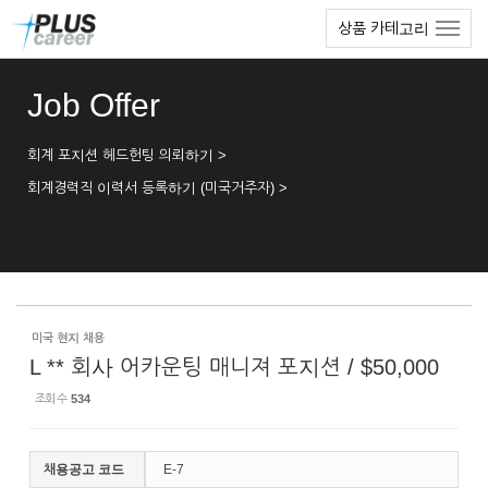
Sketchbook5, 스케치북5
Sketchbook5, 스케치북5
본
메
상품 카테고리
문
뉴
바
토
로
글
Job Offer
가
하
기
기
회계 포지션 헤드헌팅 의뢰하기 >
회계경력직 이력서 등록하기 (미국거주자) >
미국 현지 채용
L ** 회사 어카운팅 매니져 포지션 / $50,000
조회 수
534
채용공고 코드
E-7