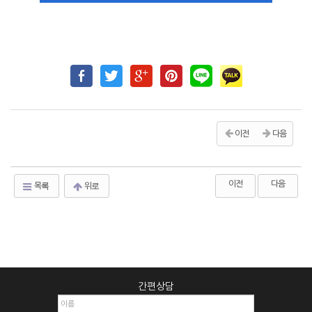
이전
다음
이전
다음
목록
위로
간편상담