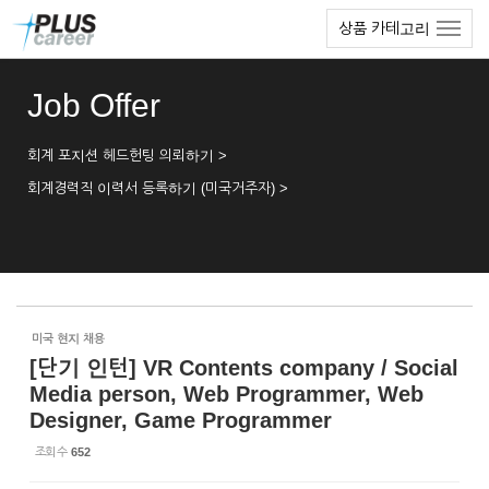
Sketchbook5, 스케치북5
Sketchbook5, 스케치북5
본
메
상품 카테고리
문
뉴
바
토
로
글
Job Offer
가
하
기
기
회계 포지션 헤드헌팅 의뢰하기 >
회계경력직 이력서 등록하기 (미국거주자) >
미국 현지 채용
[단기 인턴] VR Contents company / Social
Media person, Web Programmer, Web
Designer, Game Programmer
조회 수
652