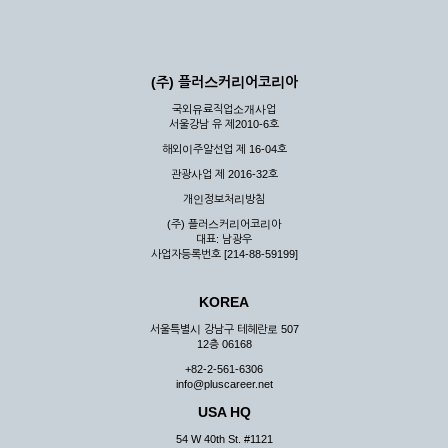
(주) 플러스커리어코리아
국외유료직업소개사업
서울강남 유 제2010-6호
해외이주알선업 제 16-04호
관광사업 제 2016-32호
개인정보처리방침
(주) 플러스커리어코리아
대표: 남광우
사업자등록번호 [214-88-59199]
KOREA
서울특별시 강남구 테헤란로 507
12층 06168
+82-2-561-6306
info@pluscareer.net
USA HQ
54 W 40th St. #1121