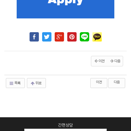
이전
다음
이전
다음
목록
위로
간편상담