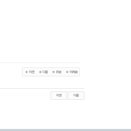
이전
다음
위로
아래로
이전
다음