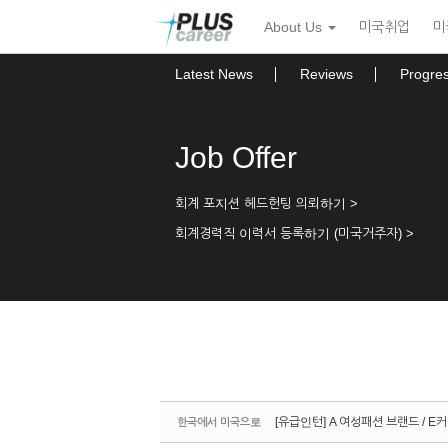
Sketchbook5, 스케치북5
Sketchbook5, 스케치북5
본
메
About Us
미국취업
미
문
뉴
바
토
로
글
Latest News
Reviews
Progre
가
하
기
기
Job Offer
회계 포지션 헤드헌팅 의뢰하기 >
회계경력직 이력서 등록하기 (미국거주자) >
[유급인턴] A 여성패션 브랜드 / E
한국에서 미국으로