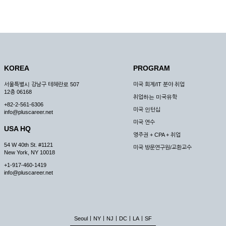
KOREA
PROGRAM
서울특별시 강남구 테헤란로 507
미국 회계/IT 분야 취업
12층 06168
취업하는 미국유학
+82-2-561-6306
미국 인턴십
info@pluscareer.net
미국 연수
USA HQ
영주권 + CPA + 취업
54 W 40th St. #1121
미국 방문연구원/교환교수
New York, NY 10018
+1-917-460-1419
info@pluscareer.net
|
|
|
|
|
Seoul
NY
NJ
DC
LA
SF