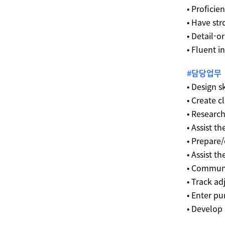
• Proficie
• Have str
• Detail-
• Fluent i
#담당업무
• Design 
• Create c
• Research
• Assist t
• Prepare/
• Assist t
• Communi
• Track ad
• Enter pu
• Develop