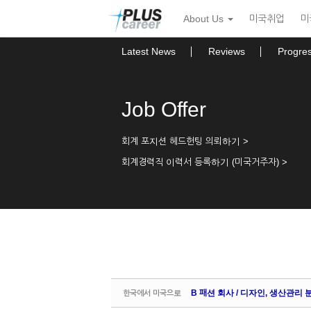
Sketchbook5, 스케치북5
Sketchbook5, 스케치북5
본
메
About Us
미국취업
미
문
뉴
바
토
로
글
Latest News
Reviews
Progre
가
하
기
기
Job Offer
회계 포지션 헤드헌팅 의뢰하기 >
회계경력직 이력서 등록하기 (미국거주자) >
B 패션 회사 / 디자인, 생산관리 분야 
한국에서 미국으로