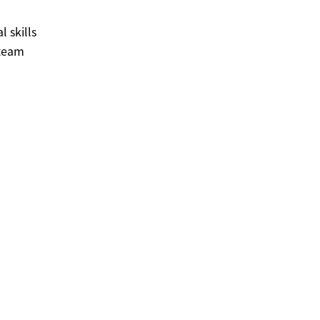
l skills
 team