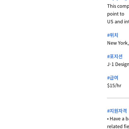
This compa
point to
US and in
#위치
New York,
#포지션
J-1 Desig
#급여
$15/hr
#지원자격
• Have a b
related fi