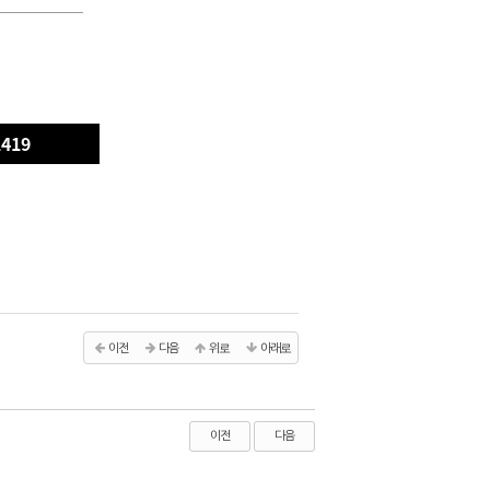
1419
이전
다음
위로
아래로
이전
다음