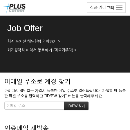
본
메
상품 카테고리
문
뉴
바
토
로
글
Job Offer
가
하
기
기
회계 포지션 헤드헌팅 의뢰하기 >
회계경력직 이력서 등록하기 (미국거주자) >
이메일 주소로 계정 찾기
아이디/비밀번호는 가입시 등록한 메일 주소로 알려드립니다. 가입할 때 등록
한 메일 주소를 입력하고 "ID/PW 찾기" 버튼을 클릭해주세요.
인증메일 재발송