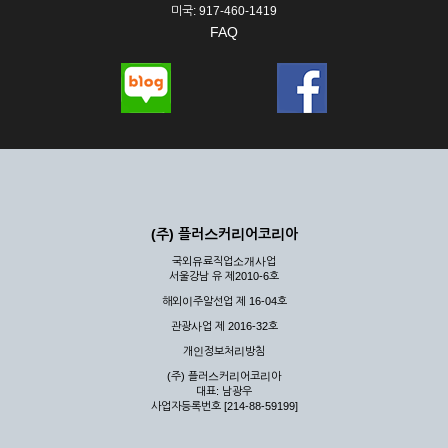
미국: 917-460-1419
FAQ
(주) 플러스커리어코리아
국외유료직업소개사업
서울강남 유 제2010-6호
해외이주알선업 제 16-04호
관광사업 제 2016-32호
개인정보처리방침
(주) 플러스커리어코리아
대표: 남광우
사업자등록번호 [214-88-59199]