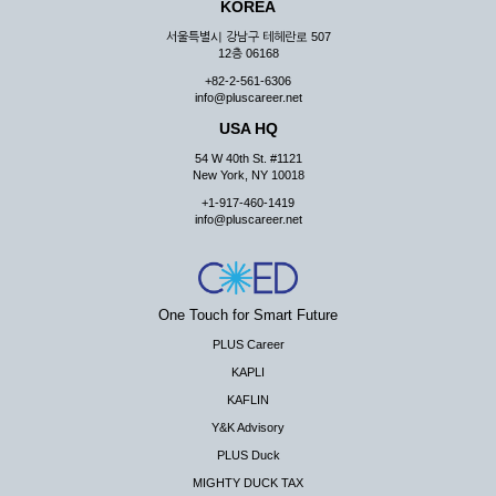
KOREA
서울특별시 강남구 테헤란로 507
12층 06168
+82-2-561-6306
info@pluscareer.net
USA HQ
54 W 40th St. #1121
New York, NY 10018
+1-917-460-1419
info@pluscareer.net
One Touch for Smart Future
PLUS Career
KAPLI
KAFLIN
Y&K Advisory
PLUS Duck
MIGHTY DUCK TAX