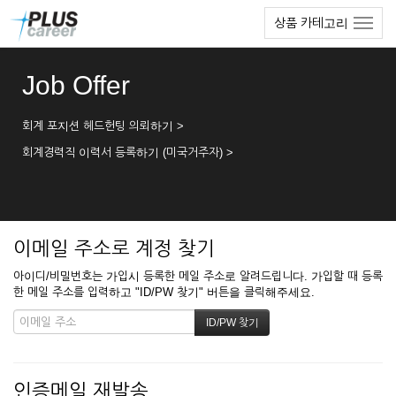
본
메
상품 카테고리
문
뉴
바
토
로
글
Job Offer
가
하
기
기
회계 포지션 헤드헌팅 의뢰하기 >
회계경력직 이력서 등록하기 (미국거주자) >
이메일 주소로 계정 찾기
아이디/비밀번호는 가입시 등록한 메일 주소로 알려드립니다. 가입할 때 등록
한 메일 주소를 입력하고 "ID/PW 찾기" 버튼을 클릭해주세요.
인증메일 재발송