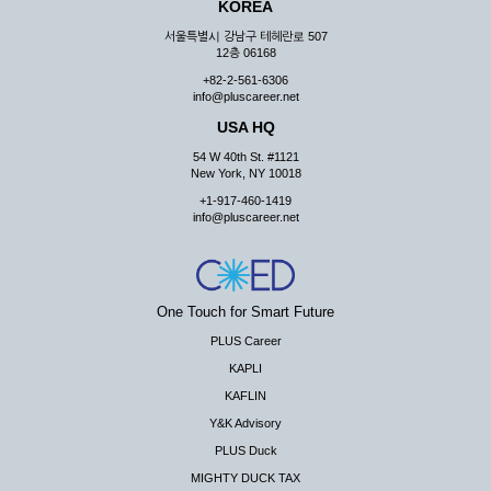
KOREA
서울특별시 강남구 테헤란로 507
12층 06168
+82-2-561-6306
info@pluscareer.net
USA HQ
54 W 40th St. #1121
New York, NY 10018
+1-917-460-1419
info@pluscareer.net
One Touch for Smart Future
PLUS Career
KAPLI
KAFLIN
Y&K Advisory
PLUS Duck
MIGHTY DUCK TAX