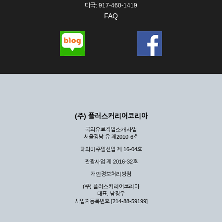
미국: 917-460-1419
FAQ
(주) 플러스커리어코리아
국외유료직업소개사업
서울강남 유 제2010-6호
해외이주알선업 제 16-04호
관광사업 제 2016-32호
개인정보처리방침
(주) 플러스커리어코리아
대표: 남광우
사업자등록번호 [214-88-59199]