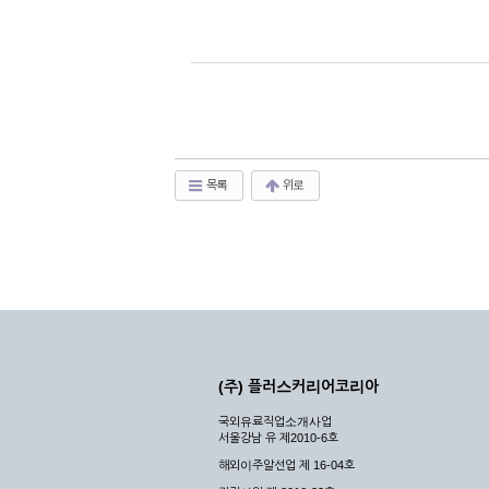
목록
위로
(주) 플러스커리어코리아
국외유료직업소개사업
서울강남 유 제2010-6호
해외이주알선업 제 16-04호