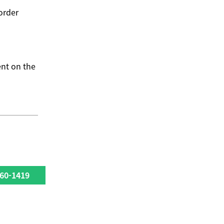
order
ent on the
60-1419