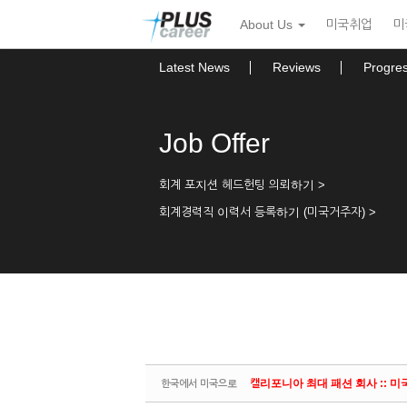
Sketchbook5, 스케치북5
Sketchbook5, 스케치북5
본
메
About Us
미국취업
미
문
뉴
바
토
로
글
Latest News
Reviews
Progre
가
하
기
기
Job Offer
회계 포지션 헤드헌팅 의뢰하기 >
회계경력직 이력서 등록하기 (미국거주자) >
캘리포니아 최대 패션 회사 :: 미국계 기
한국에서 미국으로