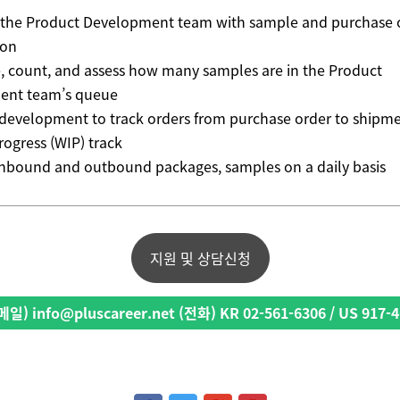
 the Product Development team with sample and purchase 
ion
e, count, and assess how many samples are in the Product
ent team’s queue
 development to track orders from purchase order to shipm
rogress (WIP) track
inbound and outbound packages, samples on a daily basis
지원 및 상담신청
일) info@pluscareer.net (전화) KR 02-561-6306 / US 917-4