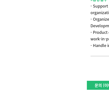
- Support
organizat
- Organiz
Developm
- Product
work-in-p
- Handle 
문의 (이메