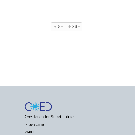
위로
아래로
One Touch for Smart Future
PLUS Career
KAPLI