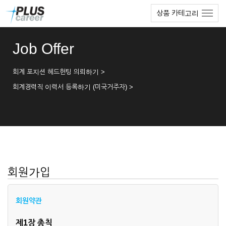
본
메
상품 카테고리
문
뉴
바
토
로
글
Job Offer
가
하
기
기
회계 포지션 헤드헌팅 의뢰하기 >
회계경력직 이력서 등록하기 (미국거주자) >
회원가입
회원약관
제1장 총칙