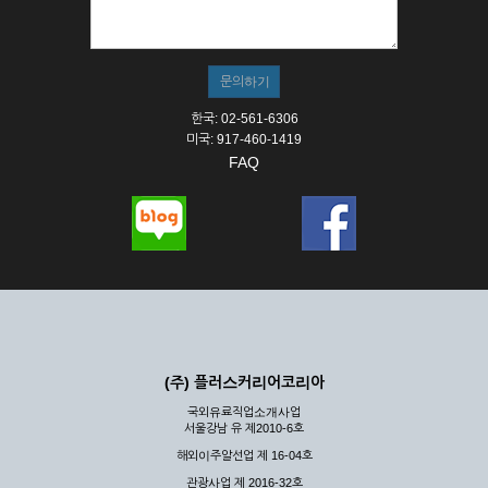
① 서비스의 이용은 연중무휴, 1일 24시간을 원칙으로 합니다.
② 시스템 점검, 교체 및 고장, 기술적인 이유, 국가비상사태, 정
전, 서비스 설비의 장애, 서비스 이용의 폭주 등의 정상적인 서비
스가 불가능할 경우 회사는 사전 공지나 예고 없이 서비스의 전
부 또는 일부를 일시적 또는 영구적으로 중지할 수 있습니다.
한국: 02-561-6306
③ 기타 회사는 서비스를 제공할 수 없는 합당한 사유가 발생한
미국: 917-460-1419
경우
FAQ
④ 회사는 제 2항 및 제 3항의 사유로 서비스의 제공이 일시적
으로 중지됨으로 인해 이용자 또는 제 3자가 입은 손해에 대하
여 배상하지 않습니다.
제3장 권리 및 의무
제6조 (회사의 의무)
① 회사는 특별한 사정이 없는 한 이용자가 신청한 후 즉시 서
비스를 이용할 수 있도록 하고 계속적, 안정적으로 서비스를 제
공할 수 있도록 최선의 노력을 다하여야 합니다.
(주) 플러스커리어코리아
② 회사는 이용자의 개인 신상 정보를 본인의 승낙 없이 타인에
국외유료직업소개사업
게 누설, 배포하여서는 안됩니다. 다만, 관계법령에 의하여 국가
서울강남 유 제2010-6호
기관 등의 합법적인 요구가 있는 경우에는 해당 되지 않습니다.
해외이주알선업 제 16-04호
③ 회사는 이용자로부터 제기되는 의견이나 불만이 정당하다고
인정할 경우에는 즉시 처리하여야 하며, 즉시 처리가 곤란한 경
관광사업 제 2016-32호