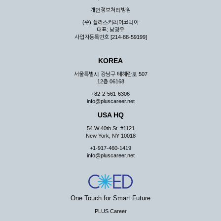
우 그 처리를 위해 노력해야 합니다.
개인정보처리방침
제7조 (회원의 의무)
(주) 플러스커리어코리아
대표: 남광우
① 회원은 ID와 비밀 번호에 관한 모든 관리의 책임이 있으며
사업자등록번호 [214-88-59199]
자신의 ID가 부정하게 사용된 경우, 이용자는 반드시 회사에 그
사실을 통보해야 합니다.
KOREA
② 회원은 이용신청서의 기재내용 중 변경된 내용이 있는 경우
서비스를 통하여 그 내용을 회사에 통지하여야 합니다.
서울특별시 강남구 테헤란로 507
12층 06168
③ 다른 회원의 ID와 비밀번호를 부당하게 사용하는 행위를
하지 않아야 합니다.
+82-2-561-6306
info@pluscareer.net
④ 회원은 회사의 서비스에서 타 사이트의 홍보행위를 하지 않
아야 하며 공공질서나 미풍약속에 위배되는 내용 혹은 저작권을
USA HQ
포함한 지적 재산권을 침해 할 수 있는 행동을 하지 않아야 합니
54 W 40th St. #1121
다.
New York, NY 10018
⑤ 회원은 회사의 사전 승낙 없이 서비스를 이용하여 어떠한 영
+1-917-460-1419
리 행위도 할 수 없습니다.
info@pluscareer.net
⑥ 회원은 관계법령, 약관의 규정, 이용안내 및 주의사항 등 회
사가 통지하는 사항을 준수하여야 하며, 기타 회사의 업무에 방
해되는 행위를 하여서는 아니 됩니다.
제8조 (회원의 관리)
One Touch for Smart Future
PLUS Career
① 회원은 언제든 이 약관에 대한 동의를 철회할 수 있습니다.