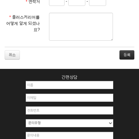
-
-
*
연락처
① 서비스 이용계약은 서비스 이용 희망자가 본 약관에 동의한
후 신청자의 실질 정보를 입력하여 회사에 신청하고 회사가 이
를 심사, 승낙함으로써 성립하며, 회사는 신청자의 실명 확인 절
*
플러스커리어를
차를 밟을 수 있습니다.
어떻게 알게 되셨나
② 회원가입시 입력한 ID는 변경할 수 없으며, 회원 1인당 한 개
요?
의 ID가 발급됩니다. 부득이한 경우로 인해 변경하고자 하는 경
우에는 해당 아이디를 해지하고 재가입해야 합니다.
③ 회사는 아래의 각 호에 해당하는 이용자에 대하여는 가입을
거절하거나 취소할 수 있으며, 실명으로 등록하지 않은 자의 일
취소
체의 권리를 제한할 수 있습니다.
1. 타인의 성명, 주민등록번호를 이용하여 신청할 경우
2. 개인정보를 허위로 기재하여 신청할 경우
간편상담
3. 경쟁 관게에 있는 이용자가 신청할 경우
4. 타인의 서비스 이용을 방해하거나, 정보를 도용한 경우
5. 기타 회사가 정한 이용신청서에 기재사항이 미비 된 경우
6. 이용자가 영업활동 또는 부정한 용도로 본 서비스를 이용할
경우
7. 회사의 정보를 사전 승낙 없이 전재, 변조, 복사하여 이용하
는 경우
8. 기타 회사가 정한 제반 사항을 위반하며 신청하는 경우
제5조 (서비스의 이용 및 중지)