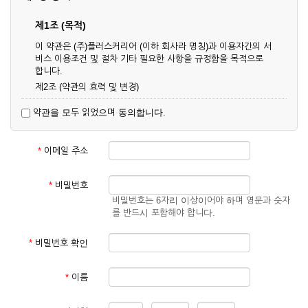
제1조 (목적)
이 약관은 (주)플러스커리어 (이하 회사라 명칭)과 이용자간의 서
비스 이용조건 및 절차 기타 필요한 사항을 규정함을 목적으로
합니다.
제2조 (약관의 효력 및 변경)
① 이 약관은 온라인으로 게시함과 동시에 효력이 발생되며, 영
약관을 모두 읽었으며 동의합니다.
업상 중요 하거나 합리적인 사유가 발생할 경우 온라인 공사를
통하여 변경할 수 있습니다.
② 회원은 변경된 약관에 동의하지 않을 경우 서비스 이용을 중
*
이메일 주소
단하고 이용계약을 해지할 수 있습니다. 약관의 효력 발생일 이
후의 계속적인 서비스 이용은 약관의 변경사항에 대해 동의한
것으로 간주됩니다.
*
비밀번호
비밀번호는 6자리 이상이어야 하며 영문과 숫자
제3조 (약관의 외 준칙)
를 반드시 포함해야 합니다.
이 약관에 명시되지 않은 사항은 회사의 공지, 이용안내 및 기타
관계법령의 규정에 따릅니다.
*
비밀번호 확인
제2장 서비스 이용 계약
*
이름
제4조 (이용계약의 성립)