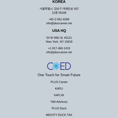
KOREA
서울특별시 강남구 테헤란로 507
12층 06168
+82-2-561-6306
info@pluscareer.net
USA HQ
54 W 40th St. #1121
New York, NY 10018
+1-917-460-1419
info@pluscareer.net
One Touch for Smart Future
PLUS Career
KAPLI
KAFLIN
Y&K Advisory
PLUS Duck
MIGHTY DUCK TAX