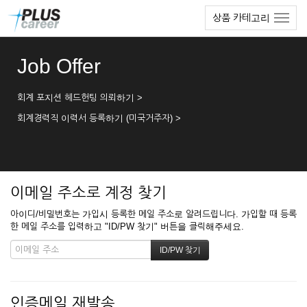
본
메
상품 카테고리
문
뉴
바
토
로
글
Job Offer
가
하
기
기
회계 포지션 헤드헌팅 의뢰하기 >
회계경력직 이력서 등록하기 (미국거주자) >
이메일 주소로 계정 찾기
아이디/비밀번호는 가입시 등록한 메일 주소로 알려드립니다. 가입할 때 등록
한 메일 주소를 입력하고 "ID/PW 찾기" 버튼을 클릭해주세요.
인증메일 재발송