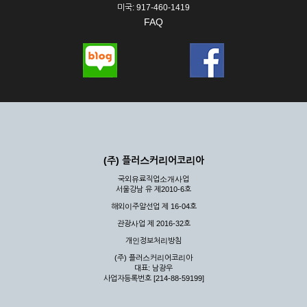
미국: 917-460-1419
FAQ
(주) 플러스커리어코리아
국외유료직업소개사업
서울강남 유 제2010-6호
해외이주알선업 제 16-04호
관광사업 제 2016-32호
개인정보처리방침
(주) 플러스커리어코리아
대표: 남광우
사업자등록번호 [214-88-59199]