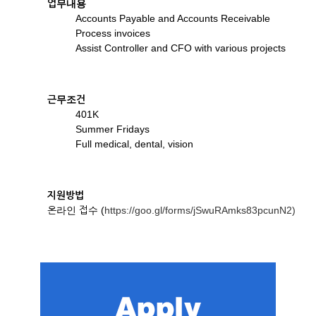
업무내용
Accounts Payable and Accounts Receivable
Process invoices
Assist Controller and CFO with various projects
근무조건
401K
Summer Fridays
Full medical, dental, vision
지원방법
온라인 접수 (
https://goo.gl/forms/jSwuRAmks83pcunN2)