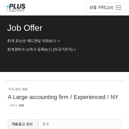
Sketchbook5, 스케치북5
Sketchbook5, 스케치북5
본
메
상품 카테고리
문
뉴
바
토
로
글
Job Offer
가
하
기
기
회계 포지션 헤드헌팅 의뢰하기 >
회계경력직 이력서 등록하기 (미국거주자) >
미국 현지 채용
A Large accounting firm / Experienced / NY
조회 수
548
채용공고 코드
E-3