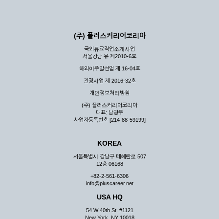
(주) 플러스커리어코리아
국외유료직업소개사업
서울강남 유 제2010-6호
해외이주알선업 제 16-04호
관광사업 제 2016-32호
개인정보처리방침
(주) 플러스커리어코리아
대표: 남광우
사업자등록번호 [214-88-59199]
KOREA
서울특별시 강남구 테헤란로 507
12층 06168
+82-2-561-6306
info@pluscareer.net
USA HQ
54 W 40th St. #1121
New York, NY 10018