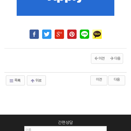
이전
다음
이전
다음
목록
위로
간편상담