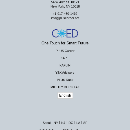
54 W 40th St. #1121
New York, NY 10018
+1-917-460-1419
info@pluscareer.net
One Touch for Smart Future
PLUS Career
KAPLI
KAFLIN
Y&K Advisory
PLUS Duck
MIGHTY DUCK TAX
English
|
|
|
|
|
Seoul
NY
NJ
DC
LA
SF