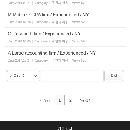
Date
2018.05.24
Category
미국 현지 채용
Views
876
M Mid-size CPA firm / Experienced / NY
Date
2018.01.26
Category
미국 현지 채용
Views
529
O Research firm / Experienced / NY
Date
2018.01.05
Category
미국 현지 채용
Views
540
A Large accounting firm / Experienced / NY
Date
2017.12.27
Category
미국 현지 채용
Views
536
검색
Prev
1
2
Next
간편상담