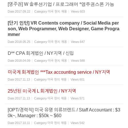
[영주권] W 솔루션기업 / 프로그래머 *영주권스폰 가능
Date
2017.09.22
Category
미국 현지 채용
Views
603
[단기 인턴] VR Contents company / Social Media per
son, Web Programmer, Web Designer, Game Progra
mmer
Date
2018.05.25
Category
미국 현지 채용
Views
647
D** CPA 회계법인 / NY지역 / 신입
Date
2018.04.09
Category
미국 현지 채용
Views
588
미국계 회계법인 ***Tax accounting service / NY지역
Date
2017.11.13
Category
미국 현지 채용
Views
601
25년된 미국계 L 회계법인 / NY지역
Date
2017.11.13
Category
미국 현지 채용
Views
571
[OPT/경력직] 미국 유명 의류브랜드 / Staff Accountant : $3
0k~, Manager : $50k ~ $60
Date
2017.10.11
Category
미국 현지 채용
Views
542