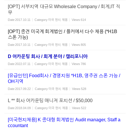
[OPT] 서부지역 대규모 Wholesale Company / 회계,IT 직
무
Date
2017.10.11
Category
미국 현지 채용
Views
614
[OPT] 중견 미국계 회계법인 / 플커에서 다수 채용 (*H1B
스폰 가능)
Date
2017.10.11
Category
미국 현지 채용
Views
805
D 어카운팅 회사 / 회계 분야 / 캘리포니아
Date
2022.07.11
Category
미국 현지 채용
Views
786
[유급인턴] Food회사 / 경영지원 *H1B, 영주권 스폰 가능 /
OH지역
Date
2017.09.22
Category
미국 현지 채용
Views
528
L ** 회사 어카운팅 매니져 포지션 / $50,000
Date
2018.04.09
Category
미국 현지 채용
Views
522
[미국현지채용] K 중대형 회계법인 Audit manager, Staff a
ccountant