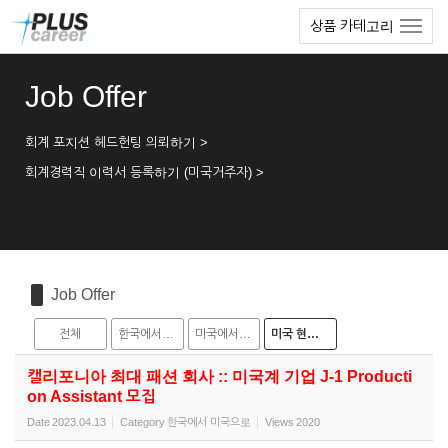
Sketchbook5, 스케치북5
Sketchbook5, 스케치북5
본
메
상품 카테고리
문
뉴
바
토
로
글
Job Offer
가
하
기
기
회계 포지션 헤드헌팅 의뢰하기 >
회계경력직 이력서 등록하기 (미국거주자) >
Job Offer
전체
한국에서 미국으로
미국에서 한국으로
미국 현지 채용
캘리포니아 최대 패션 회사 :: 미국계 기업 J-1 Producti
on Assistant 모집
Date
2023.04.13
Category
한국에서 미국으로
Views
2020