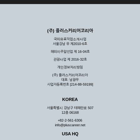
(주) 플러스커리어코리아
국외유료직업소개사업
서울강남 유 제2010-6호
해외이주알선업 제 16-04호
관광사업 제 2016-32호
개인정보처리방침
(주) 플러스커리어코리아
대표: 남광우
사업자등록번호 [214-88-59199]
KOREA
서울특별시 강남구 테헤란로 507
12층 06168
+82-2-561-6306
info@pluscareer.net
USA HQ