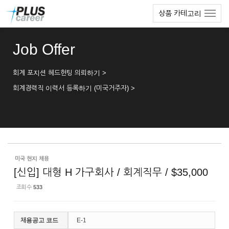
Sketchbook5, 스케치북5
Sketchbook5, 스케치북5
본
메
상품 카테고리
문
뉴
바
토
로
글
Job Offer
가
하
기
기
회계 포지션 헤드헌팅 의뢰하기 >
회계경력직 이력서 등록하기 (미국거주자) >
미국 현지 채용
[신입] 대형 H 가구회사 / 회계직무 / $35,000
조회 수
533
채용공고 코드
E-1