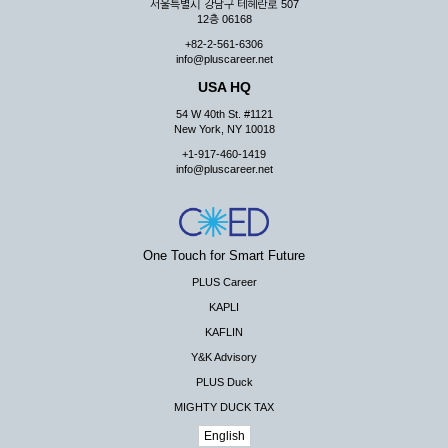
서울특별시 강남구 테헤란로 507
12층 06168
+82-2-561-6306
info@pluscareer.net
USA HQ
54 W 40th St. #1121
New York, NY 10018
+1-917-460-1419
info@pluscareer.net
One Touch for Smart Future
PLUS Career
KAPLI
KAFLIN
Y&K Advisory
PLUS Duck
MIGHTY DUCK TAX
English