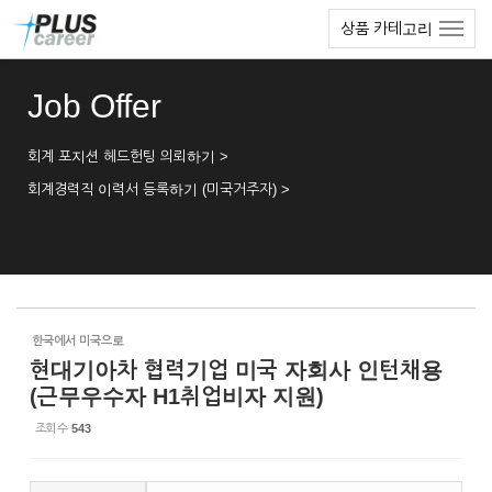
Sketchbook5, 스케치북5
Sketchbook5, 스케치북5
본
메
상품 카테고리
문
뉴
바
토
로
글
Job Offer
가
하
기
기
회계 포지션 헤드헌팅 의뢰하기 >
회계경력직 이력서 등록하기 (미국거주자) >
한국에서 미국으로
현대기아차 협력기업 미국 자회사 인턴채용
(근무우수자 H1취업비자 지원)
조회 수
543