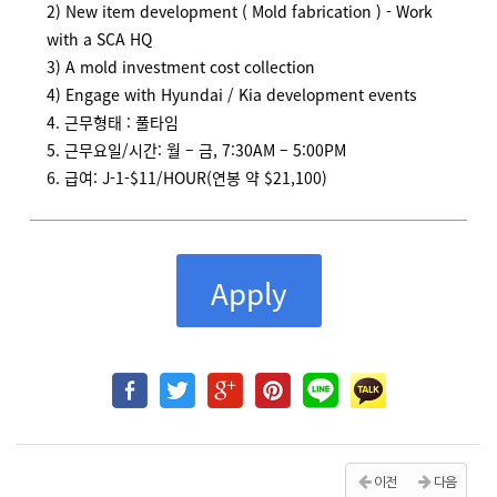
2) New item development ( Mold fabrication ) - Work
with a SCA HQ
3) A mold investment cost collection
4) Engage with Hyundai / Kia development events
4. 근무형태 : 풀타임
5. 근무요일/시간: 월 – 금, 7:30AM – 5:00PM
6. 급여: J-1-$11/HOUR(연봉 약 $21,100)
Apply
이전
다음