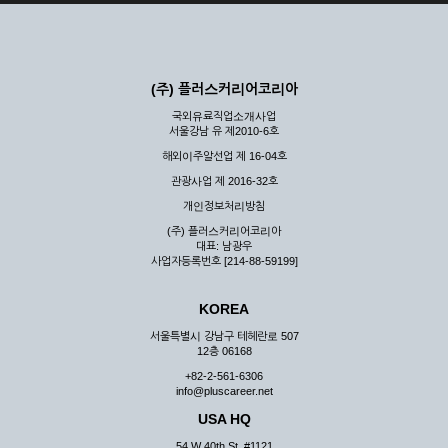
(주) 플러스커리어코리아
국외유료직업소개사업
서울강남 유 제2010-6호
해외이주알선업 제 16-04호
관광사업 제 2016-32호
개인정보처리방침
(주) 플러스커리어코리아
대표: 남광우
사업자등록번호 [214-88-59199]
KOREA
서울특별시 강남구 테헤란로 507
12층 06168
+82-2-561-6306
info@pluscareer.net
USA HQ
54 W 40th St. #1121