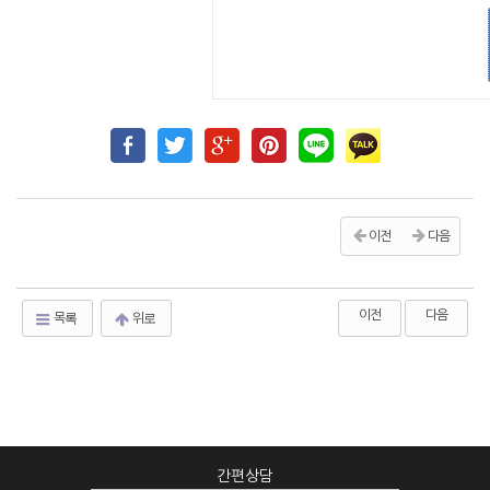
이전
다음
이전
다음
목록
위로
간편상담