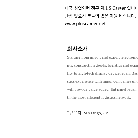
미국 취업인턴 전문 PLUS Career 입
관심 있으신 분들의 많은 지원 바랍니다.
www.pluscareer.net
회사소개
Starting from import and export
,
electroni
nts, construction goods, logistics and expa
lity to high-tech display device repair. Ba
stics experience with major companies unt
will provide value added flat panel repair 
th the most efficient logistics network.
*근무지:
San Diego, CA