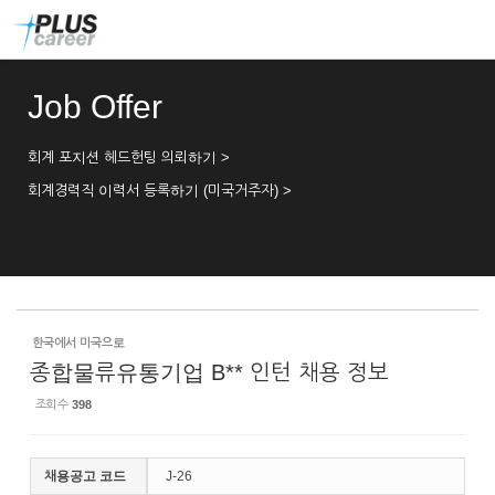
Sketchbook5, 스케치북5
Sketchbook5, 스케치북5
본
메
문
뉴
바
토
로
글
Job Offer
가
하
기
기
회계 포지션 헤드헌팅 의뢰하기 >
회계경력직 이력서 등록하기 (미국거주자) >
한국에서 미국으로
종합물류유통기업 B** 인턴 채용 정보
조회 수
398
채용공고 코드
J-26