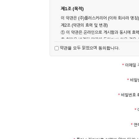
제1조 (목적)
이 약관은 (주)플러스커리어 (이하 회사라 명
제2조 (약관의 효력 및 변경)
① 이 약관은 온라인으로 게시함과 동시에 효력
② 회원은 변경된 약관에 동의하지 않을 경우
대해 동의한 것으로 간주됩니다.
약관을 모두 읽었으며 동의합니다.
제3조 (약관의 외 준칙)
이 약관에 명시되지 않은 사항은 회사의 공지,
*
이메일 
제2장 서비스 이용 계약
*
비밀
제4조 (이용계약의 성립)
*
비밀번호 
① 서비스 이용계약은 서비스 이용 희망자가 
의 실명 확인 절차를 밟을 수 있습니다.
*
② 회원가입시 입력한 ID는 변경할 수 없으며
다.
*
연
③ 회사는 아래의 각 호에 해당하는 이용자에 
1. 타인의 성명, 주민등록번호를 이용하여 신