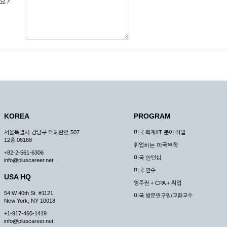
요?
 도용한 경우
미비 된 경우
 서비스를 이용할 경우
, 복사하여 이용하는 경우
청하는 경우
원칙으로 합니다.
, 국가비상사태, 정전, 서비스 설비의 장애, 서비스 이용의 폭주 등의 정상적인 서비
KOREA
PROGRAM
구적으로 중지할 수 있습니다.
서울특별시 강남구 테헤란로 507
미국 회계/IT 분야 취업
한 사유가 발생한 경우
12층 06168
취업하는 미국유학
스의 제공이 일시적으로 중지됨으로 인해 이용자 또는 제 3자가 입은 손해에 대하여 
+82-2-561-6306
미국 인턴십
info@pluscareer.net
미국 연수
USA HQ
영주권 + CPA + 취업
54 W 40th St. #1121
미국 방문연구원/교환교수
New York, NY 10018
청한 후 즉시 서비스를 이용할 수 있도록 하고 계속적, 안정적으로 서비스를 제공할
+1-917-460-1419
승낙 없이 타인에게 누설, 배포하여서는 안됩니다. 다만, 관계법령에 의하여 국가
info@pluscareer.net