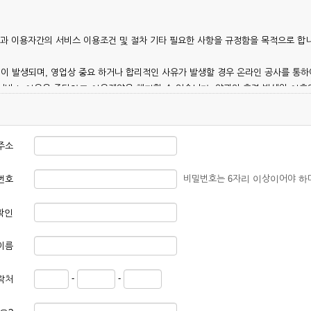
칭)과 이용자간의 서비스 이용조건 및 절차 기타 필요한 사항을 규정함을 목적으로 합
이 발생되며, 영업상 중요 하거나 합리적인 사유가 발생할 경우 온라인 공사를 통하
 서비스 이용을 중단하고 이용계약을 해지할 수 있습니다. 약관의 효력 발생일 이
 이용안내 및 기타 관계법령의 규정에 따릅니다.
주소
비밀번호는 6자리 이상이어야 하
번호
확인
본 약관에 동의한 후 신청자의 실질 정보를 입력하여 회사에 신청하고 회사가 이를 
이름
, 회원 1인당 한 개의 ID가 발급됩니다. 부득이한 경우로 인해 변경하고자 하는 경
-
-
락처
대하여는 가입을 거절하거나 취소할 수 있으며, 실명으로 등록하지 않은 자의 일체의
청할 경우