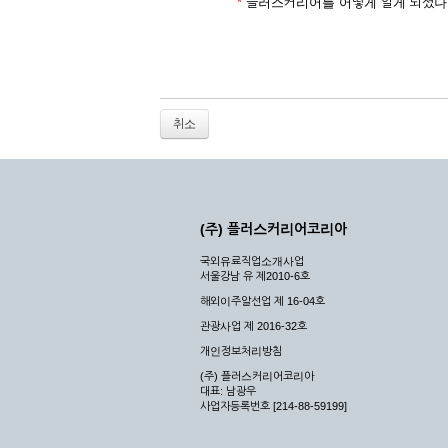
2. 개인정보를 허위로 기재하여 신청할 경우
*
플러스커리어를 어떻게 알게 되셨나
3. 경쟁 관게에 있는 이용자가 신청할 경우
4. 타인의 서비스 이용을 방해하거나, 정보를
5. 기타 회사가 정한 이용신청서에 기재사항이 
6. 이용자가 영업활동 또는 부정한 용도로 본
7. 회사의 정보를 사전 승낙 없이 전재, 변조
취소
8. 기타 회사가 정한 제반 사항을 위반하며 신
제5조 (서비스의 이용 및 중지)
① 서비스의 이용은 연중무휴, 1일 24시간을 
② 시스템 점검, 교체 및 고장, 기술적인 이유
(주) 플러스커리어코리아
이 서비스의 전부 또는 일부를 일시적 또는 영
국외유료직업소개사업
③ 기타 회사는 서비스를 제공할 수 없는 합당
서울강남 유 제2010-6호
④ 회사는 제 2항 및 제 3항의 사유로 서비
해외이주알선업 제 16-04호
제3장 권리 및 의무
관광사업 제 2016-32호
개인정보처리방침
제6조 (회사의 의무)
(주) 플러스커리어코리아
대표: 남광우
① 회사는 특별한 사정이 없는 한 이용자가 신
사업자등록번호 [214-88-59199]
② 회사는 이용자의 개인 신상 정보를 본인의 
되지 않습니다.