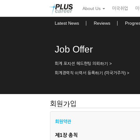
본
메
About Us
미국취업
미
문
뉴
바
토
로
글
Latest News
Reviews
Progre
가
하
기
기
Job Offer
회계 포지션 헤드헌팅 의뢰하기 >
회계경력직 이력서 등록하기 (미국거주자) >
회원가입
회원약관
제1장 총칙