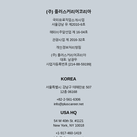
(주) 플러스커리어코리아
국외유료직업소개사업
서울강남 유 제2010-6호
해외이주알선업 제 16-04호
관광사업 제 2016-32호
개인정보처리방침
(주) 플러스커리어코리아
대표: 남광우
사업자등록번호 [214-88-59199]
KOREA
서울특별시 강남구 테헤란로 507
12층 06168
+82-2-561-6306
info@pluscareer.net
USA HQ
54 W 40th St. #1121
New York, NY 10018
+1-917-460-1419