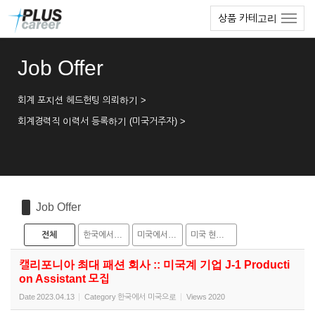
Sketchbook5, 스케치북5
Sketchbook5, 스케치북5
본
메
상품 카테고리
문
뉴
바
토
로
글
Job Offer
가
하
기
기
회계 포지션 헤드헌팅 의뢰하기 >
회계경력직 이력서 등록하기 (미국거주자) >
Job Offer
전체
한국에서 미국으로
미국에서 한국으로
미국 현지 채용
캘리포니아 최대 패션 회사 :: 미국계 기업 J-1 Producti
on Assistant 모집
Date
2023.04.13
Category
한국에서 미국으로
Views
2020