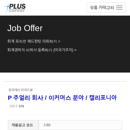
Sketchbook5, 스케치북5
Sketchbook5, 스케치북5
본
메
상품 카테고리
문
뉴
바
토
로
글
Job Offer
가
하
기
기
회계 포지션 헤드헌팅 의뢰하기 >
회계경력직 이력서 등록하기 (미국거주자) >
한국에서 미국으로
P 주얼리 회사 / 이커머스 분야 / 캘리포니아
조회 수
576
채용공고 코드
J-80