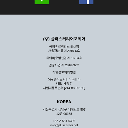
(주) 플러스커리어코리아
국외유료직업소개사업
서울강남 유 제2010-6호
해외이주알선업 제 16-04호
관광사업 제 2016-32호
개인정보처리방침
(주) 플러스커리어코리아
대표: 남광우
사업자등록번호 [214-88-59199]
KOREA
서울특별시 강남구 테헤란로 507
12층 06168
+82-2-561-6306
info@pluscareer.net