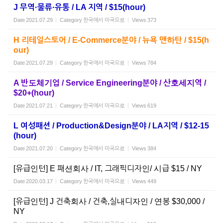
J 무역·물류·유통 / LA 지역 / $15(hour)
Date
2021.07.29
Category
한국에서 미국으로
Views
373
H 리테일스토어 / E-Commerce분야 / 뉴욕 맨하탄 / $15(h
our)
Date
2021.07.29
Category
한국에서 미국으로
Views
784
A 반도체기업 / Service Engineering분야 / 산호세지역 /
$20+(hour)
Date
2021.07.21
Category
한국에서 미국으로
Views
619
L 여성패션 / Production&Design분야 / LA지역 / $12-15
(hour)
Date
2021.07.20
Category
한국에서 미국으로
Views
384
[유급인턴] E 패션회사 / IT, 그래픽디자인/ 시급 $15 / NY
Date
2020.03.17
Category
한국에서 미국으로
Views
449
[유급인턴] J 건축회사 / 건축,실내디자인 / 연봉 $30,000 /
NY