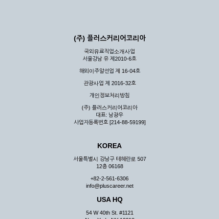
(주) 플러스커리어코리아
국외유료직업소개사업
서울강남 유 제2010-6호
해외이주알선업 제 16-04호
관광사업 제 2016-32호
개인정보처리방침
(주) 플러스커리어코리아
대표: 남광우
사업자등록번호 [214-88-59199]
KOREA
서울특별시 강남구 테헤란로 507
12층 06168
+82-2-561-6306
info@pluscareer.net
USA HQ
54 W 40th St. #1121