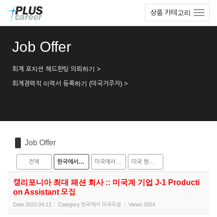
Sketchbook5, 스케치북5
Sketchbook5, 스케치북5
본
메
상품 카테고리
문
뉴
바
토
로
글
Job Offer
가
하
기
기
회계 포지션 헤드헌팅 의뢰하기 >
회계경력직 이력서 등록하기 (미국거주자) >
Job Offer
전체
한국에서 미국으로
미국에서 한국으로
미국 현지 채용
캘리포니아 최대 패션 회사 :: 미국계 기업 J-1 Producti
on Assistant 모집
Date
2023.04.13
Category
한국에서 미국으로
Views
2024