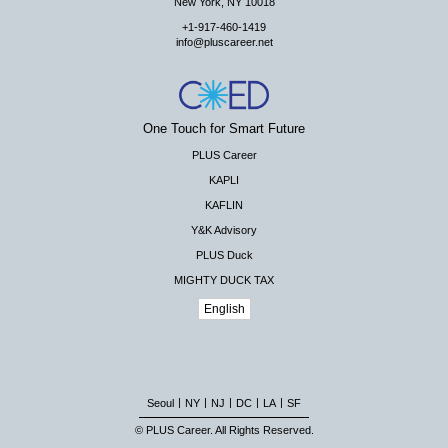
New York, NY 10018
+1-917-460-1419
info@pluscareer.net
One Touch for Smart Future
PLUS Career
KAPLI
KAFLIN
Y&K Advisory
PLUS Duck
MIGHTY DUCK TAX
English
|
|
|
|
|
Seoul
NY
NJ
DC
LA
SF
© PLUS Career. All Rights Reserved.