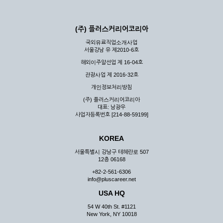
(주) 플러스커리어코리아
국외유료직업소개사업
서울강남 유 제2010-6호
해외이주알선업 제 16-04호
관광사업 제 2016-32호
개인정보처리방침
(주) 플러스커리어코리아
대표: 남광우
사업자등록번호 [214-88-59199]
KOREA
서울특별시 강남구 테헤란로 507
12층 06168
+82-2-561-6306
info@pluscareer.net
USA HQ
54 W 40th St. #1121
New York, NY 10018