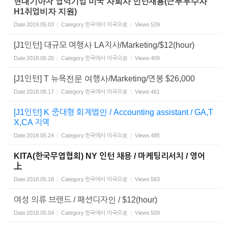
현대기아차 협력기업 미국 자회사 인턴채용(근무우수자
H1취업비자 지원)
Date
2019.05.03
Category
한국에서 미국으로
Views
539
[J1인턴] 대규모 여행사 LA지사/Marketing/$12(hour)
Date
2018.08.20
Category
한국에서 미국으로
Views
409
[J1인턴] T 뉴욕전문 여행사/Marketing/연봉 $26,000
Date
2018.08.17
Category
한국에서 미국으로
Views
461
[J1인턴] K 중대형 회계법인 / Accounting assistant / GA,T
X,CA 지역
Date
2018.05.24
Category
한국에서 미국으로
Views
485
KITA(한국무엽협회) NY 인턴 채용 / 마케팅리서치 / 영어
上
Date
2018.05.18
Category
한국에서 미국으로
Views
583
여성 의류 브랜드 / 패션디자인 / $12(hour)
Date
2018.05.04
Category
한국에서 미국으로
Views
509