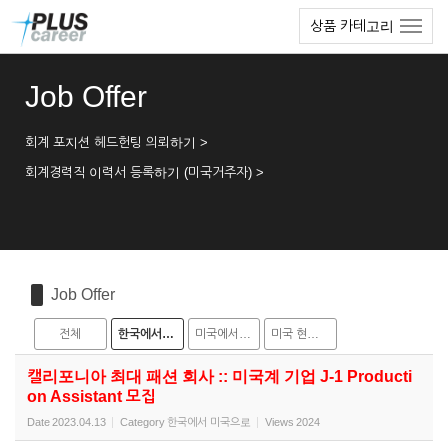
Sketchbook5, 스케치북5
Sketchbook5, 스케치북5
본
메
상품 카테고리
문
뉴
바
토
로
글
Job Offer
가
하
기
기
회계 포지션 헤드헌팅 의뢰하기 >
회계경력직 이력서 등록하기 (미국거주자) >
Job Offer
전체
한국에서 미국으로
미국에서 한국으로
미국 현지 채용
캘리포니아 최대 패션 회사 :: 미국계 기업 J-1 Producti
on Assistant 모집
Date
2023.04.13
Category
한국에서 미국으로
Views
2024