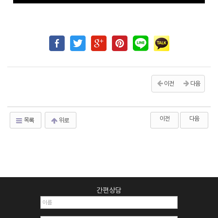
이전
다음
이전
다음
목록
위로
간편상담