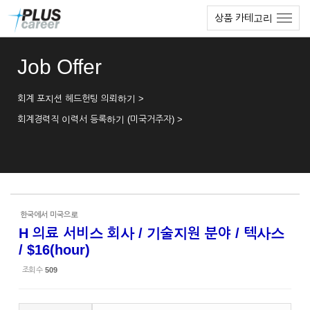
Sketchbook5, 스케치북5
Sketchbook5, 스케치북5
본
메
상품 카테고리
문
뉴
바
토
로
글
Job Offer
가
하
기
기
회계 포지션 헤드헌팅 의뢰하기 >
회계경력직 이력서 등록하기 (미국거주자) >
한국에서 미국으로
H 의료 서비스 회사 / 기술지원 분야 / 텍사스
/ $16(hour)
조회 수
509