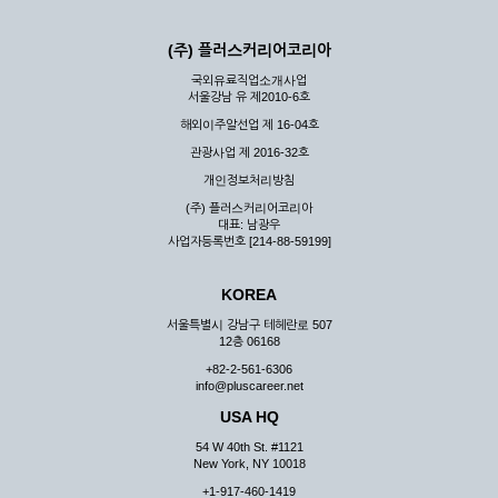
(주) 플러스커리어코리아
국외유료직업소개사업
서울강남 유 제2010-6호
해외이주알선업 제 16-04호
관광사업 제 2016-32호
개인정보처리방침
(주) 플러스커리어코리아
대표: 남광우
사업자등록번호 [214-88-59199]
KOREA
서울특별시 강남구 테헤란로 507
12층 06168
+82-2-561-6306
info@pluscareer.net
USA HQ
54 W 40th St. #1121
New York, NY 10018
+1-917-460-1419