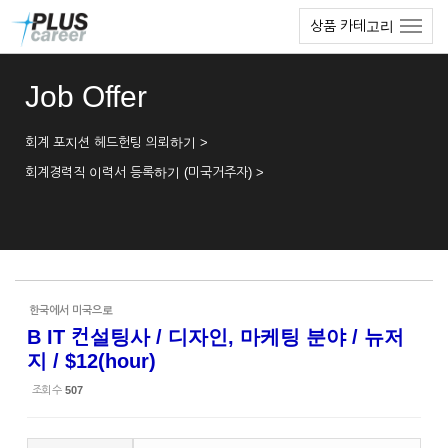
Sketchbook5, 스케치북5
Sketchbook5, 스케치북5
본
메
상품 카테고리
문
뉴
바
토
로
글
Job Offer
가
하
기
기
회계 포지션 헤드헌팅 의뢰하기 >
회계경력직 이력서 등록하기 (미국거주자) >
한국에서 미국으로
B IT 컨설팅사 / 디자인, 마케팅 분야 / 뉴저
지 / $12(hour)
조회 수
507