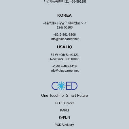
사업자등록번호 [214-88-59199]
KOREA
서울특별시 강남구 테헤란로 507
12층 06168
+82-2-561-6306
info@pluscareer.net
USA HQ
54 W 40th St. #1121
New York, NY 10018
+1-917-460-1419
info@pluscareer.net
One Touch for Smart Future
PLUS Career
KAPLI
KAFLIN
Y&K Advisory