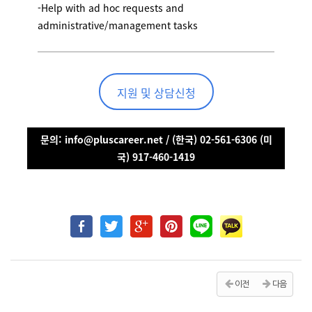
-Help with ad hoc requests and
administrative/management tasks
지원 및 상담신청
문의: info@pluscareer.net / (한국) 02-561-6306 (미
국) 917-460-1419
이전
다음