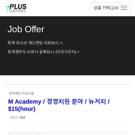
Sketchbook5, 스케치북5
Sketchbook5, 스케치북5
본
메
상품 카테고리
문
뉴
바
토
로
글
Job Offer
가
하
기
기
회계 포지션 헤드헌팅 의뢰하기 >
회계경력직 이력서 등록하기 (미국거주자) >
한국에서 미국으로
M Academy / 경영지원 분야 / 뉴저지 /
$15(hour)
조회 수
334