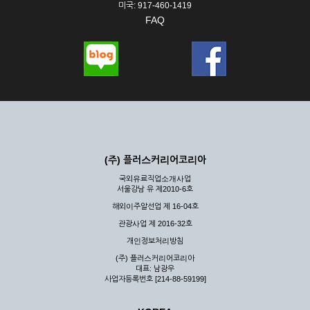
미국: 917-460-1419
FAQ
(주) 플러스커리어코리아
국외유료직업소개사업
서울강남 유 제2010-6호
해외이주알선업 제 16-04호
관광사업 제 2016-32호
개인정보처리방침
(주) 플러스커리어코리아
대표: 남광우
사업자등록번호 [214-88-59199]