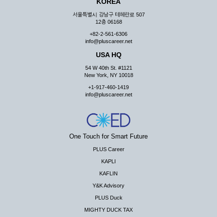
KOREA
서울특별시 강남구 테헤란로 507
12층 06168
+82-2-561-6306
info@pluscareer.net
USA HQ
54 W 40th St. #1121
New York, NY 10018
+1-917-460-1419
info@pluscareer.net
One Touch for Smart Future
PLUS Career
KAPLI
KAFLIN
Y&K Advisory
PLUS Duck
MIGHTY DUCK TAX