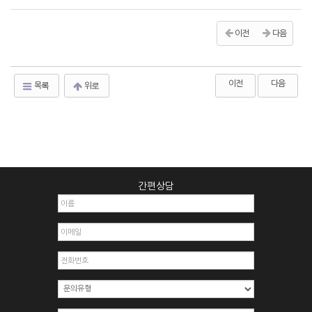
이전
다음
이전
다음
목록
위로
간편상담