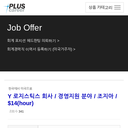
Sketchbook5, 스케치북5
Sketchbook5, 스케치북5
본
메
상품 카테고리
문
뉴
바
토
로
글
Job Offer
가
하
기
기
회계 포지션 헤드헌팅 의뢰하기 >
회계경력직 이력서 등록하기 (미국거주자) >
한국에서 미국으로
Y 로지스틱스 회사 / 경영지원 분야 / 조지아 /
$14(hour)
조회 수
341