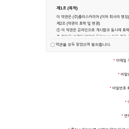
제1조 (목적)
이 약관은 (주)플러스커리어 (이하 회사라 명
제2조 (약관의 효력 및 변경)
① 이 약관은 온라인으로 게시함과 동시에 효력
② 회원은 변경된 약관에 동의하지 않을 경우
대해 동의한 것으로 간주됩니다.
약관을 모두 읽었으며 동의합니다.
제3조 (약관의 외 준칙)
이 약관에 명시되지 않은 사항은 회사의 공지,
*
이메일 
제2장 서비스 이용 계약
*
비밀
제4조 (이용계약의 성립)
*
비밀번호 
① 서비스 이용계약은 서비스 이용 희망자가 
의 실명 확인 절차를 밟을 수 있습니다.
*
② 회원가입시 입력한 ID는 변경할 수 없으며
다.
*
연
③ 회사는 아래의 각 호에 해당하는 이용자에 
1. 타인의 성명, 주민등록번호를 이용하여 신