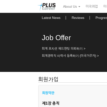
본
메
About Us
미국취업
미
문
뉴
바
토
로
글
Latest News
Reviews
Progre
가
하
기
기
Job Offer
회계 포지션 헤드헌팅 의뢰하기 >
회계경력직 이력서 등록하기 (미국거주자) >
회원가입
회원약관
제1장 총칙