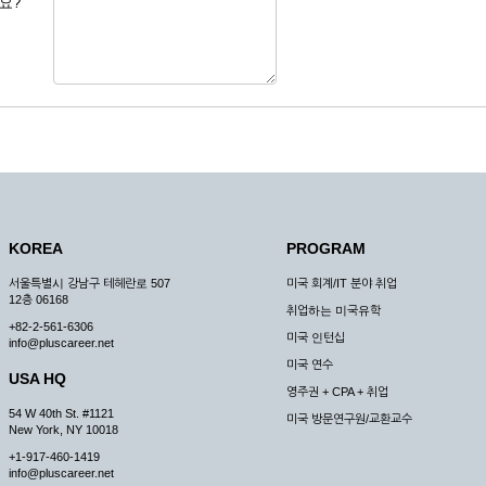
요?
 도용한 경우
미비 된 경우
 서비스를 이용할 경우
, 복사하여 이용하는 경우
청하는 경우
원칙으로 합니다.
, 국가비상사태, 정전, 서비스 설비의 장애, 서비스 이용의 폭주 등의 정상적인 서비
KOREA
PROGRAM
구적으로 중지할 수 있습니다.
서울특별시 강남구 테헤란로 507
미국 회계/IT 분야 취업
한 사유가 발생한 경우
12층 06168
취업하는 미국유학
스의 제공이 일시적으로 중지됨으로 인해 이용자 또는 제 3자가 입은 손해에 대하여 
+82-2-561-6306
미국 인턴십
info@pluscareer.net
미국 연수
USA HQ
영주권 + CPA + 취업
54 W 40th St. #1121
미국 방문연구원/교환교수
New York, NY 10018
청한 후 즉시 서비스를 이용할 수 있도록 하고 계속적, 안정적으로 서비스를 제공할
+1-917-460-1419
승낙 없이 타인에게 누설, 배포하여서는 안됩니다. 다만, 관계법령에 의하여 국가
info@pluscareer.net