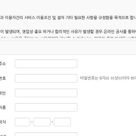
칭)과 이용자간의 서비스 이용조건 및 절차 기타 필요한 사항을 규정함을 목적으로 합
이 발생되며, 영업상 중요 하거나 합리적인 사유가 발생할 경우 온라인 공사를 통하
 서비스 이용을 중단하고 이용계약을 해지할 수 있습니다. 약관의 효력 발생일 이
 이용안내 및 기타 관계법령의 규정에 따릅니다.
주소
비밀번호는 6자리 이상이어야 하
번호
확인
본 약관에 동의한 후 신청자의 실질 정보를 입력하여 회사에 신청하고 회사가 이를 
이름
, 회원 1인당 한 개의 ID가 발급됩니다. 부득이한 경우로 인해 변경하고자 하는 경
-
-
락처
대하여는 가입을 거절하거나 취소할 수 있으며, 실명으로 등록하지 않은 자의 일체의
청할 경우