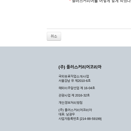
2. 개인정보를 허위로 기재하여 신청할 경우
*
플러스커리어를 어떻게 알게 되셨나
3. 경쟁 관게에 있는 이용자가 신청할 경우
4. 타인의 서비스 이용을 방해하거나, 정보를
5. 기타 회사가 정한 이용신청서에 기재사항이 
6. 이용자가 영업활동 또는 부정한 용도로 본
7. 회사의 정보를 사전 승낙 없이 전재, 변조
취소
8. 기타 회사가 정한 제반 사항을 위반하며 신
제5조 (서비스의 이용 및 중지)
① 서비스의 이용은 연중무휴, 1일 24시간을 
② 시스템 점검, 교체 및 고장, 기술적인 이유
(주) 플러스커리어코리아
이 서비스의 전부 또는 일부를 일시적 또는 영
국외유료직업소개사업
③ 기타 회사는 서비스를 제공할 수 없는 합당
서울강남 유 제2010-6호
④ 회사는 제 2항 및 제 3항의 사유로 서비
해외이주알선업 제 16-04호
제3장 권리 및 의무
관광사업 제 2016-32호
개인정보처리방침
제6조 (회사의 의무)
(주) 플러스커리어코리아
대표: 남광우
① 회사는 특별한 사정이 없는 한 이용자가 신
사업자등록번호 [214-88-59199]
② 회사는 이용자의 개인 신상 정보를 본인의 
되지 않습니다.