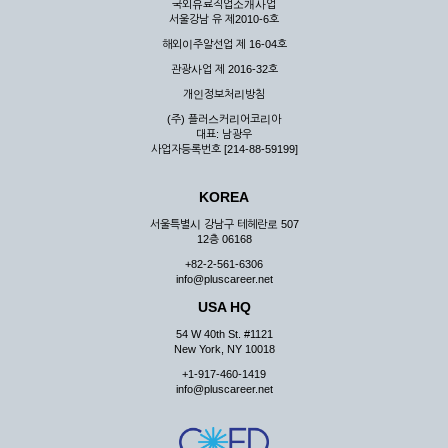
국외유료직업소개사업
서울강남 유 제2010-6호
해외이주알선업 제 16-04호
관광사업 제 2016-32호
개인정보처리방침
(주) 플러스커리어코리아
대표: 남광우
사업자등록번호 [214-88-59199]
KOREA
서울특별시 강남구 테헤란로 507
12층 06168
+82-2-561-6306
info@pluscareer.net
USA HQ
54 W 40th St. #1121
New York, NY 10018
+1-917-460-1419
info@pluscareer.net