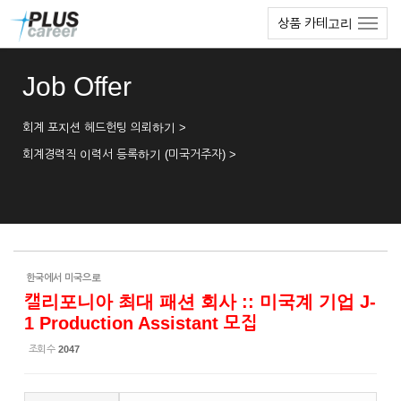
Sketchbook5, 스케치북5
Sketchbook5, 스케치북5
본
메
상품 카테고리
문
뉴
바
토
로
글
Job Offer
가
하
기
기
회계 포지션 헤드헌팅 의뢰하기 >
회계경력직 이력서 등록하기 (미국거주자) >
한국에서 미국으로
캘리포니아 최대 패션 회사 :: 미국계 기업 J-
1 Production Assistant 모집
조회 수
2047