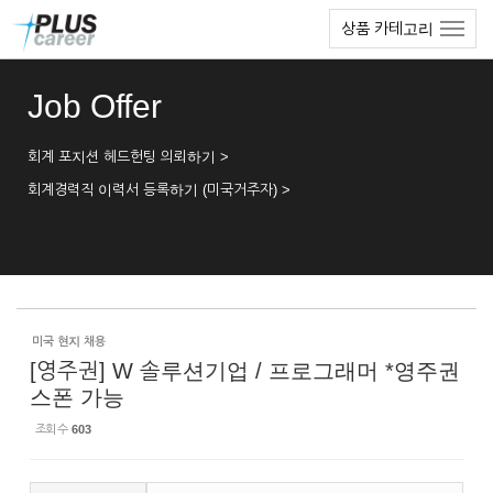
Sketchbook5, 스케치북5
Sketchbook5, 스케치북5
본
메
상품 카테고리
문
뉴
바
토
로
글
Job Offer
가
하
기
기
회계 포지션 헤드헌팅 의뢰하기 >
회계경력직 이력서 등록하기 (미국거주자) >
미국 현지 채용
[영주권] W 솔루션기업 / 프로그래머 *영주권
스폰 가능
조회 수
603