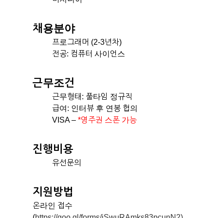
채용분야
프로그래머 (2-3년차)
전공: 컴퓨터 사이언스
근무조건
근무형태: 풀타임 정규직
급여: 인터뷰 후 연봉 협의
VISA –
*영주권 스폰 가능
진행비용
유선문의
지원방법
온라인 접수
(
https://goo.gl/forms/jSwuRAmks83pcunN2)