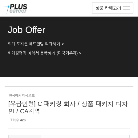
Sketchbook5, 스케치북5
Sketchbook5, 스케치북5
본
메
상품 카테고리
문
뉴
바
토
로
글
Job Offer
가
하
기
기
회계 포지션 헤드헌팅 의뢰하기 >
회계경력직 이력서 등록하기 (미국거주자) >
한국에서 미국으로
[유급인턴] C 패키징 회사 / 상품 패키지 디자
인 / CA지역
조회 수
426