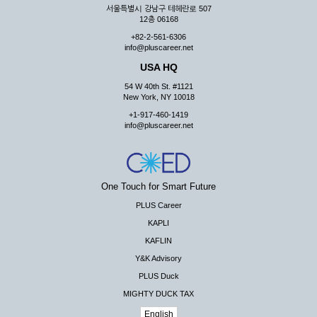
서울특별시 강남구 테헤란로 507
12층 06168
+82-2-561-6306
info@pluscareer.net
USA HQ
54 W 40th St. #1121
New York, NY 10018
+1-917-460-1419
info@pluscareer.net
One Touch for Smart Future
PLUS Career
KAPLI
KAFLIN
Y&K Advisory
PLUS Duck
MIGHTY DUCK TAX
English