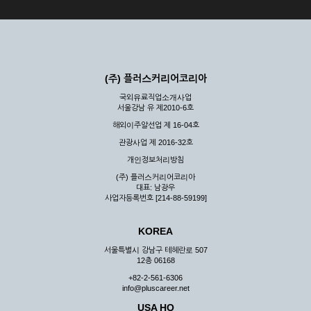
(주) 플러스커리어코리아
국외유료직업소개사업
서울강남 유 제2010-6호
해외이주알선업 제 16-04호
관광사업 제 2016-32호
개인정보처리방침
(주) 플러스커리어코리아
대표: 남광우
사업자등록번호 [214-88-59199]
KOREA
서울특별시 강남구 테헤란로 507
12층 06168
+82-2-561-6306
info@pluscareer.net
USA HQ