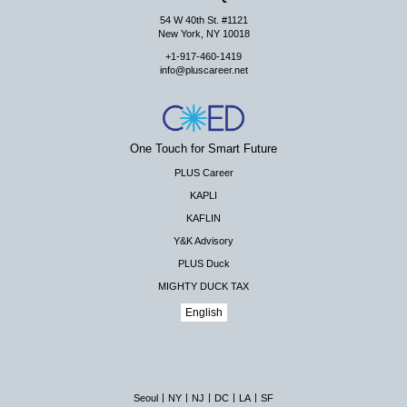
54 W 40th St. #1121
New York, NY 10018
+1-917-460-1419
info@pluscareer.net
One Touch for Smart Future
PLUS Career
KAPLI
KAFLIN
Y&K Advisory
PLUS Duck
MIGHTY DUCK TAX
English
|
|
|
|
|
Seoul
NY
NJ
DC
LA
SF