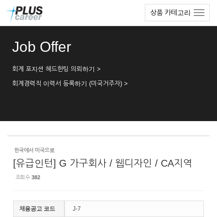
Sketchbook5, 스케치북5
Sketchbook5, 스케치북5
본
메
상품 카테고리
문
뉴
바
토
로
글
Job Offer
가
하
기
기
회계 포지션 헤드헌팅 의뢰하기 >
회계경력직 이력서 등록하기 (미국거주자) >
한국에서 미국으로
[유급인턴] G 가구회사 / 웹디자인 / CA지역
조회 수
382
채용공고 코드
J-7